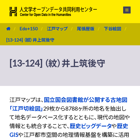
メニュー
Edo+150
江戸マップ
尾張屋版
下谷絵図
[13-124] （紋）井上筑後守
[13-124] （紋）井上筑後守
江戸マップは、
国立国会図書館が公開する古地図
「江戸切絵図」
29枚から8788ヶ所の地名を抽出し
て地名データベース化するとともに、現代の地図や
情報とも統合することで、
歴史ビッグデータ
や
歴史
GIS
や江戸都市空間の地理情報基盤を構築に活用