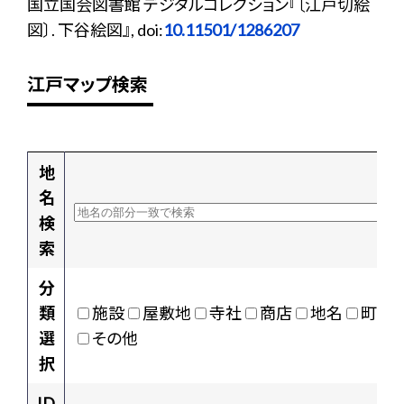
国立国会図書館 デジタルコレクション『〔江戸切絵
図〕. 下谷絵図』, doi:
10.11501/1286207
江戸マップ検索
地
名
検
索
分
類
施設
屋敷地
寺社
商店
地名
町村
選
その他
択
ID