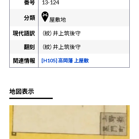
番号
13-124
分類
屋敷地
現代語訳
（紋）井上筑後守
翻刻
（紋）井上筑後守
関連情報
[H105] 高岡藩 上屋敷
地図表示
+
-