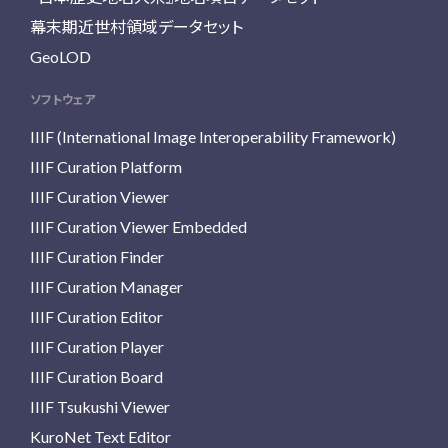
幕末期近世村領域データセット
GeoLOD
ソフトウェア
IIIF (International Image Interoperability Framework)
IIIF Curation Platform
IIIF Curation Viewer
IIIF Curation Viewer Embedded
IIIF Curation Finder
IIIF Curation Manager
IIIF Curation Editor
IIIF Curation Player
IIIF Curation Board
IIIF Tsukushi Viewer
KuroNet Text Editor