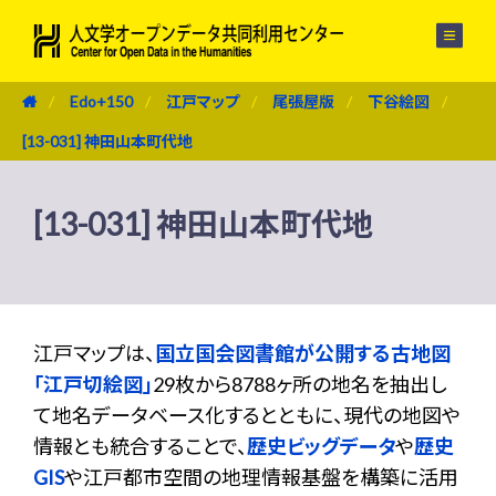
メニュー
Edo+150
江戸マップ
尾張屋版
下谷絵図
[13-031] 神田山本町代地
[13-031] 神田山本町代地
江戸マップは、
国立国会図書館が公開する古地図
「江戸切絵図」
29枚から8788ヶ所の地名を抽出し
て地名データベース化するとともに、現代の地図や
情報とも統合することで、
歴史ビッグデータ
や
歴史
GIS
や江戸都市空間の地理情報基盤を構築に活用