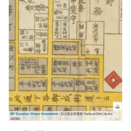
| 国立国会図書館 National Diet Library,
IIIF Curation Viewer Embedded
JAPAN