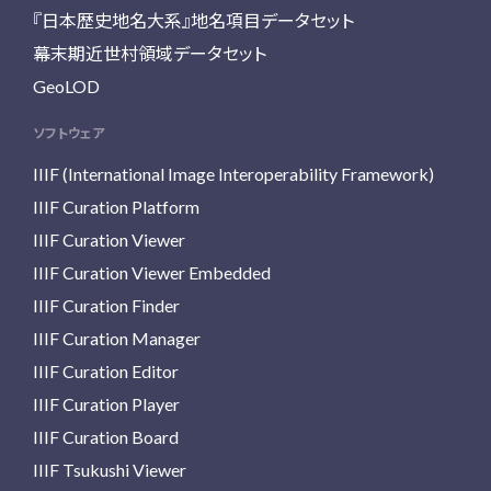
『日本歴史地名大系』地名項目データセット
幕末期近世村領域データセット
GeoLOD
ソフトウェア
IIIF (International Image Interoperability Framework)
IIIF Curation Platform
IIIF Curation Viewer
IIIF Curation Viewer Embedded
IIIF Curation Finder
IIIF Curation Manager
IIIF Curation Editor
IIIF Curation Player
IIIF Curation Board
IIIF Tsukushi Viewer