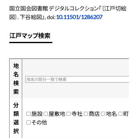
国立国会図書館 デジタルコレクション『〔江戸切絵
図〕. 下谷絵図』, doi:
10.11501/1286207
江戸マップ検索
地
名
検
索
分
類
施設
屋敷地
寺社
商店
地名
町村
選
その他
択