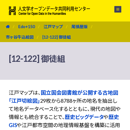
メニュー
Edo+150
江戸マップ
尾張屋版
市ヶ谷牛込絵図
[12-122] 御徒組
[12-122] 御徒組
江戸マップは、
国立国会図書館が公開する古地図
「江戸切絵図」
29枚から8788ヶ所の地名を抽出し
て地名データベース化するとともに、現代の地図や
情報とも統合することで、
歴史ビッグデータ
や
歴史
GIS
や江戸都市空間の地理情報基盤を構築に活用