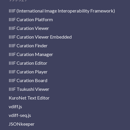
IIIF (International Image Interoperability Framework)
IIIF Curation Platform
IIIF Curation Viewer
IIIF Curation Viewer Embedded
IIIF Curation Finder
IIIF Curation Manager
IIIF Curation Editor
IIIF Curation Player
IIIF Curation Board
IIIF Tsukushi Viewer
KuroNet Text Editor
vdiff.js
vdiff-seq.js
JSONkeeper