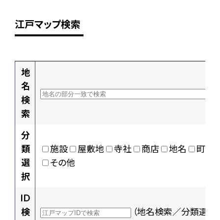
江戸マップ検索
地
名
検
索
分
類
施設
屋敷地
寺社
商店
地名
町村
選
その他
択
ID
検
（地名検索／分類選択