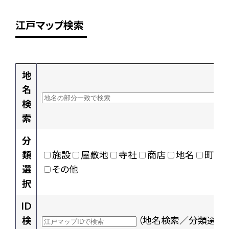
江戸マップ検索
地
名
検
索
分
類
施設
屋敷地
寺社
商店
地名
町村
選
その他
択
ID
検
（地名検索／分類選択