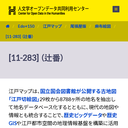
メニュー
Edo+150
江戸マップ
尾張屋版
麻布絵図
[11-283] （辻番）
[11-283] （辻番）
江戸マップは、
国立国会図書館が公開する古地図
「江戸切絵図」
29枚から8788ヶ所の地名を抽出し
て地名データベース化するとともに、現代の地図や
情報とも統合することで、
歴史ビッグデータ
や
歴史
GIS
や江戸都市空間の地理情報基盤を構築に活用