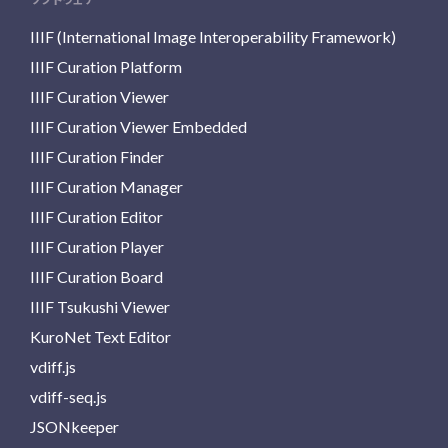
IIIF (International Image Interoperability Framework)
IIIF Curation Platform
IIIF Curation Viewer
IIIF Curation Viewer Embedded
IIIF Curation Finder
IIIF Curation Manager
IIIF Curation Editor
IIIF Curation Player
IIIF Curation Board
IIIF Tsukushi Viewer
KuroNet Text Editor
vdiff.js
vdiff-seq.js
JSONkeeper