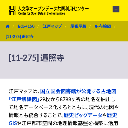
メニュー
Edo+150
江戸マップ
尾張屋版
麻布絵図
[11-275] 遍照寺
[11-275] 遍照寺
江戸マップは、
国立国会図書館が公開する古地図
「江戸切絵図」
29枚から8788ヶ所の地名を抽出し
て地名データベース化するとともに、現代の地図や
情報とも統合することで、
歴史ビッグデータ
や
歴史
GIS
や江戸都市空間の地理情報基盤を構築に活用