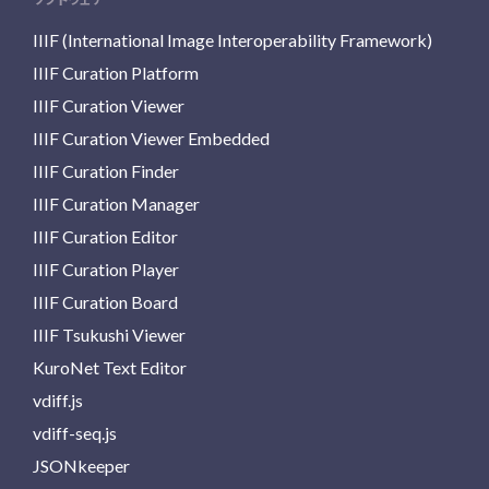
IIIF (International Image Interoperability Framework)
IIIF Curation Platform
IIIF Curation Viewer
IIIF Curation Viewer Embedded
IIIF Curation Finder
IIIF Curation Manager
IIIF Curation Editor
IIIF Curation Player
IIIF Curation Board
IIIF Tsukushi Viewer
KuroNet Text Editor
vdiff.js
vdiff-seq.js
JSONkeeper