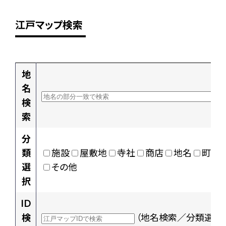
江戸マップ検索
地
名
検
索
分
類
施設
屋敷地
寺社
商店
地名
町村
選
その他
択
ID
検
（地名検索／分類選択