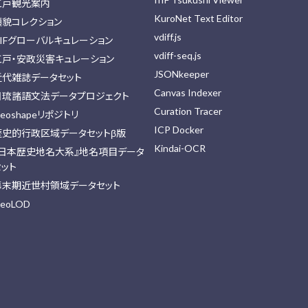
江戸観光案内
KuroNet Text Editor
顔貌コレクション
vdiff.js
IIFグローバルキュレーション
vdiff-seq.js
江戸・安政災害キュレーション
JSONkeeper
近代雑誌データセット
Canvas Indexer
日琉諸語文法データプロジェクト
Curation Tracer
eoshapeリポジトリ
ICP Docker
歴史的行政区域データセットβ版
Kindai-OCR
『日本歴史地名大系』地名項目データ
セット
幕末期近世村領域データセット
eoLOD