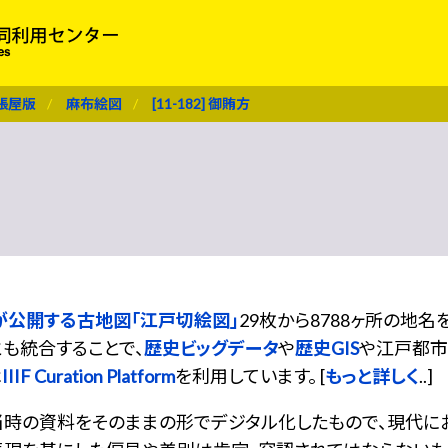
張屋版
麻布絵図
[11-182] 御賄方
が公開する古地図「江戸切絵図」
29枚から8788ヶ所の地
も統合することで、
歴史ビッグデータ
や
歴史GIS
や江戸都市
は
IIIF Curation Platform
を利用しています。 [
もっと詳しく
..]
当時の資料をそのままの形でデジタル化したもので、現代に