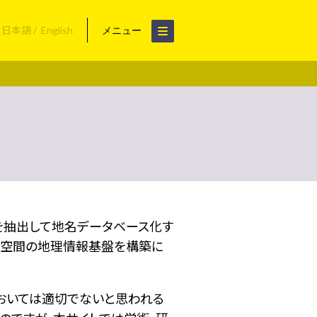
日本語
English
メニュー
名を抽出して地名データベース化す
空間の地理情報基盤を構築に
おいては適切でないと思われる