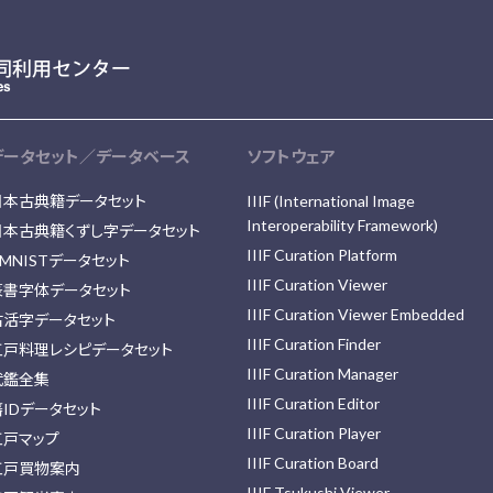
データセット／データベース
ソフトウェア
日本古典籍データセット
IIIF (International Image
Interoperability Framework)
日本古典籍くずし字データセット
IIIF Curation Platform
MNISTデータセット
IIIF Curation Viewer
篆書字体データセット
IIIF Curation Viewer Embedded
古活字データセット
IIIF Curation Finder
江戸料理レシピデータセット
IIIF Curation Manager
武鑑全集
IIIF Curation Editor
藩IDデータセット
IIIF Curation Player
江戸マップ
IIIF Curation Board
江戸買物案内
IIIF Tsukushi Viewer