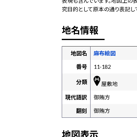
表現も含んでいます。地図上の
究目的として原本の通り表記して
地名情報
地図名
麻布絵図
番号
11-182
分類
屋敷地
現代語訳
御賄方
翻刻
御賄方
地図表示