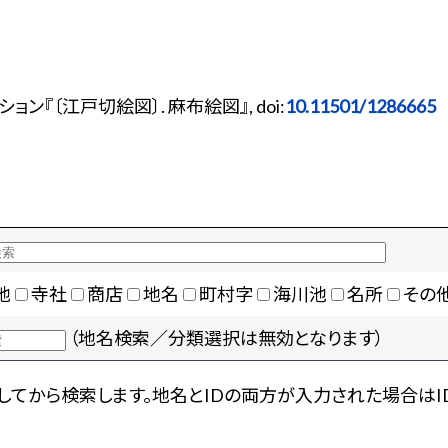
『〔江戸切絵図〕. 麻布絵図』, doi:
10.11501/1286665
地
寺社
商店
地名
町村字
海川池
名所
その
（地名検索／分類選択は無効となります）
てから検索します。地名とIDの両方が入力された場合はI