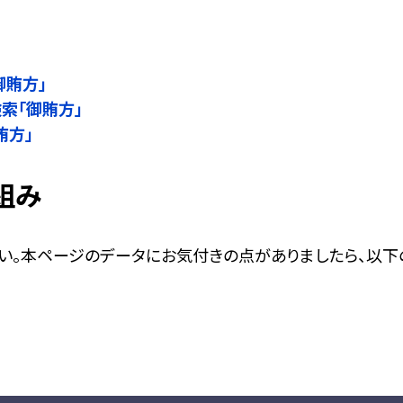
」
御賄方」
検索「御賄方」
賄方」
組み
い。本ページのデータにお気付きの点がありましたら、以