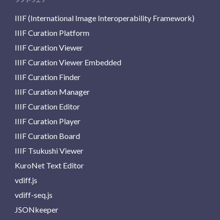
IIIF (International Image Interoperability Framework)
IIIF Curation Platform
IIIF Curation Viewer
IIIF Curation Viewer Embedded
IIIF Curation Finder
IIIF Curation Manager
IIIF Curation Editor
IIIF Curation Player
IIIF Curation Board
IIIF Tsukushi Viewer
KuroNet Text Editor
vdiff.js
vdiff-seq.js
JSONkeeper