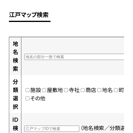
江戸マップ検索
地
名
検
索
分
類
施設
屋敷地
寺社
商店
地名
町村
選
その他
択
ID
検
（地名検索／分類選択