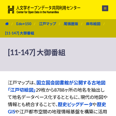
メニュー
Edo+150
江戸マップ
尾張屋版
麻布絵図
[11-147] 大御番組
[11-147] 大御番組
江戸マップは、
国立国会図書館が公開する古地図
「江戸切絵図」
29枚から8788ヶ所の地名を抽出し
て地名データベース化するとともに、現代の地図や
情報とも統合することで、
歴史ビッグデータ
や
歴史
GIS
や江戸都市空間の地理情報基盤を構築に活用