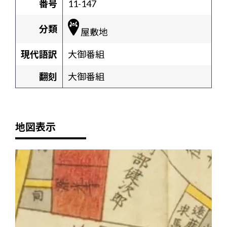
番号
11-147
分類
屋敷地
現代語訳
大御番組
翻刻
大御番組
地図表示
+
-