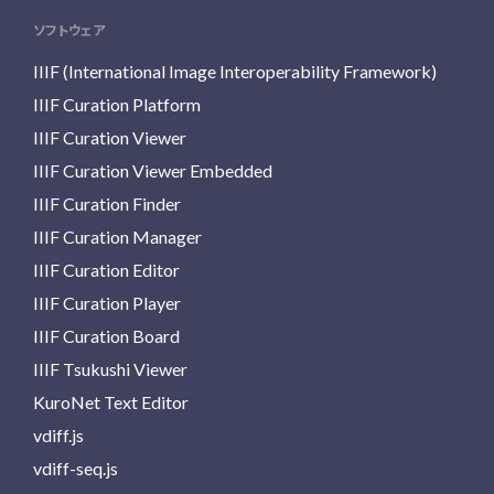
ソフトウェア
IIIF (International Image Interoperability Framework)
IIIF Curation Platform
IIIF Curation Viewer
IIIF Curation Viewer Embedded
IIIF Curation Finder
IIIF Curation Manager
IIIF Curation Editor
IIIF Curation Player
IIIF Curation Board
IIIF Tsukushi Viewer
KuroNet Text Editor
vdiff.js
vdiff-seq.js