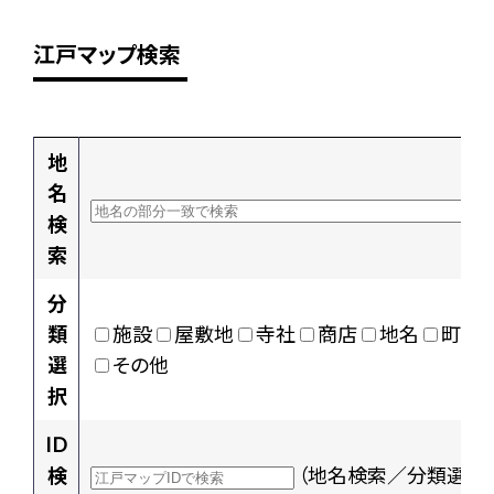
江戸マップ検索
地
名
検
索
分
類
施設
屋敷地
寺社
商店
地名
町村
選
その他
択
ID
検
（地名検索／分類選択