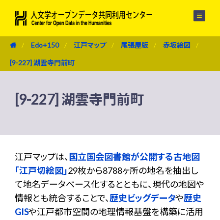
メニュー
Edo+150
江戸マップ
尾張屋版
赤坂絵図
[9-227] 湖雲寺門前町
[9-227] 湖雲寺門前町
江戸マップは、
国立国会図書館が公開する古地図
「江戸切絵図」
29枚から8788ヶ所の地名を抽出し
て地名データベース化するとともに、現代の地図や
情報とも統合することで、
歴史ビッグデータ
や
歴史
GIS
や江戸都市空間の地理情報基盤を構築に活用