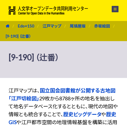
メニュー
Edo+150
江戸マップ
尾張屋版
赤坂絵図
[9-190] （辻番）
[9-190] （辻番）
江戸マップは、
国立国会図書館が公開する古地図
「江戸切絵図」
29枚から8788ヶ所の地名を抽出し
て地名データベース化するとともに、現代の地図や
情報とも統合することで、
歴史ビッグデータ
や
歴史
GIS
や江戸都市空間の地理情報基盤を構築に活用