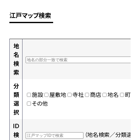
江戸マップ検索
地
名
検
索
分
類
施設
屋敷地
寺社
商店
地名
町村
選
その他
択
ID
検
（地名検索／分類選択