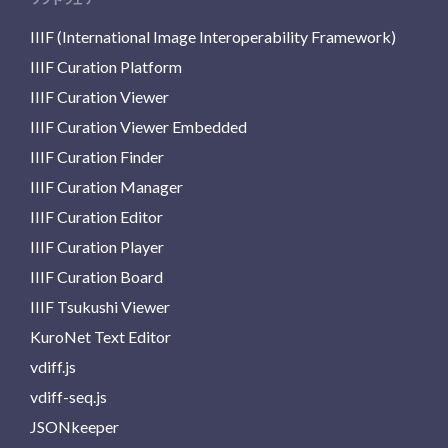
IIIF (International Image Interoperability Framework)
IIIF Curation Platform
IIIF Curation Viewer
IIIF Curation Viewer Embedded
IIIF Curation Finder
IIIF Curation Manager
IIIF Curation Editor
IIIF Curation Player
IIIF Curation Board
IIIF Tsukushi Viewer
KuroNet Text Editor
vdiff.js
vdiff-seq.js
JSONkeeper