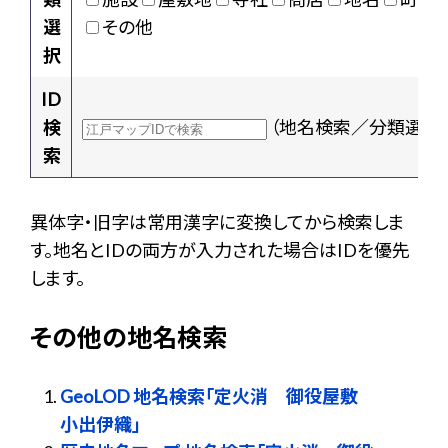
選
その他
択
ID
検
（地名検索／分類選択
索
異体字・旧字は常用漢字に変換してから検索しま
す。地名とIDの両方が入力された場合はIDを優先
します。
その他の地名検索
GeoLOD 地名検索「定火消 御役屋敷
小出伊織」