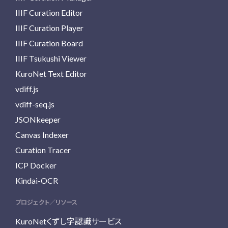
IIIF Curation Editor
IIIF Curation Player
IIIF Curation Board
IIIF Tsukushi Viewer
KuroNet Text Editor
vdiff.js
vdiff-seq.js
JSONkeeper
Canvas Indexer
Curation Tracer
ICP Docker
Kindai-OCR
プロジェクト／リソース
KuroNetくずし字認識サービス