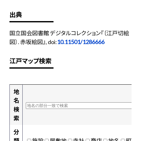
出典
国立国会図書館 デジタルコレクション『〔江戸切絵
図〕. 赤坂絵図』, doi:
10.11501/1286666
江戸マップ検索
地
名
検
索
分
類
施設
屋敷地
寺社
商店
地名
町村