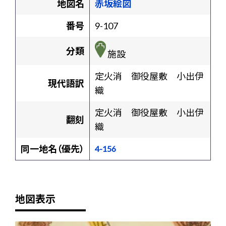
地図名
赤坂絵図
番号
9-107
分類
施設
定火消 御役屋敷 小出伊
現代語訳
織
定火消 御役屋敷 小出伊
翻刻
織
同一地名（優先）
4-156
地図表示