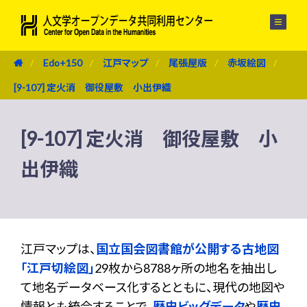
メニュー
Edo+150
江戸マップ
尾張屋版
赤坂絵図
[9-107] 定火消 御役屋敷 小出伊織
[9-107] 定火消 御役屋敷 小
出伊織
江戸マップは、
国立国会図書館が公開する古地図
「江戸切絵図」
29枚から8788ヶ所の地名を抽出し
て地名データベース化するとともに、現代の地図や
情報とも統合することで、
歴史ビッグデータ
や
歴史