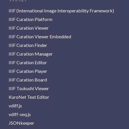
IIIF (International Image Interoperability Framework)
IIIF Curation Platform
IIIF Curation Viewer
IIIF Curation Viewer Embedded
IIIF Curation Finder
IIIF Curation Manager
IIIF Curation Editor
IIIF Curation Player
IIIF Curation Board
IIIF Tsukushi Viewer
KuroNet Text Editor
vdiff.js
vdiff-seq.js
JSONkeeper