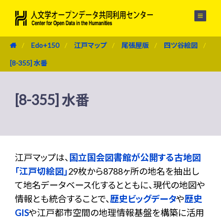
メニュー
Edo+150
江戸マップ
尾張屋版
四ツ谷絵図
[8-355] 水番
[8-355] 水番
江戸マップは、
国立国会図書館が公開する古地図
「江戸切絵図」
29枚から8788ヶ所の地名を抽出し
て地名データベース化するとともに、現代の地図や
情報とも統合することで、
歴史ビッグデータ
や
歴史
GIS
や江戸都市空間の地理情報基盤を構築に活用