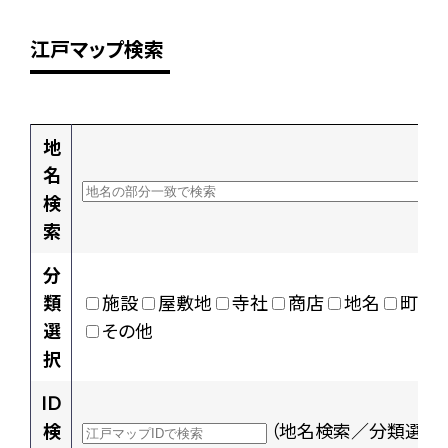
江戸マップ検索
地
名
検
索
分
類
施設
屋敷地
寺社
商店
地名
町村
選
その他
択
ID
検
（地名検索／分類選択