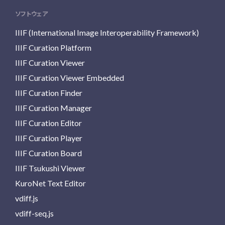
ソフトウェア
IIIF (International Image Interoperability Framework)
IIIF Curation Platform
IIIF Curation Viewer
IIIF Curation Viewer Embedded
IIIF Curation Finder
IIIF Curation Manager
IIIF Curation Editor
IIIF Curation Player
IIIF Curation Board
IIIF Tsukushi Viewer
KuroNet Text Editor
vdiff.js
vdiff-seq.js