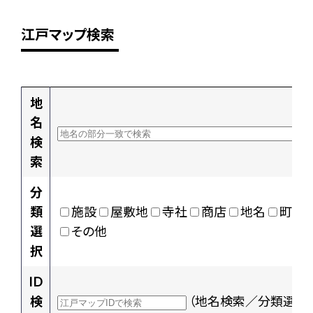
江戸マップ検索
地
名
検
索
分
類
施設
屋敷地
寺社
商店
地名
町村
選
その他
択
ID
検
（地名検索／分類選択