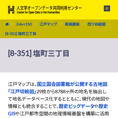
メニュー
Edo+150
江戸マップ
尾張屋版
四ツ谷絵図
[8-351] 塩町三丁目
[8-351] 塩町三丁目
江戸マップは、
国立国会図書館が公開する古地図
「江戸切絵図」
29枚から8788ヶ所の地名を抽出し
て地名データベース化するとともに、現代の地図や
情報とも統合することで、
歴史ビッグデータ
や
歴史
GIS
や江戸都市空間の地理情報基盤を構築に活用