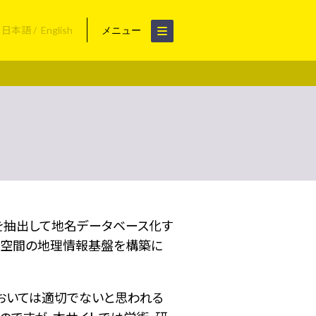
日本語
English
メニュー
名を抽出して地名データベース化す
空間の地理情報基盤を構築に
おいては適切でないと思われる