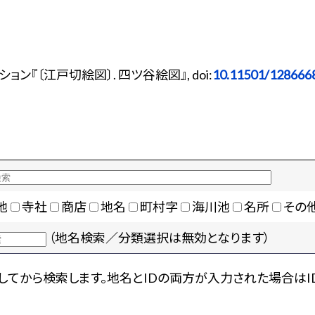
ン『〔江戸切絵図〕. 四ツ谷絵図』, doi:
10.11501/128666
地
寺社
商店
地名
町村字
海川池
名所
その
（地名検索／分類選択は無効となります）
てから検索します。地名とIDの両方が入力された場合はI