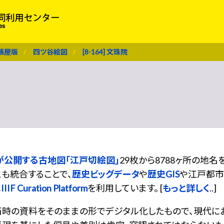
張屋版
四ツ谷絵図
[8-164] 文珠院
が公開する古地図「江戸切絵図」
29枚から8788ヶ所の地
も統合することで、
歴史ビッグデータ
や
歴史GIS
や江戸都市
は
IIIF Curation Platform
を利用しています。 [
もっと詳しく
..]
当時の資料をそのままの形でデジタル化したもので、現代に