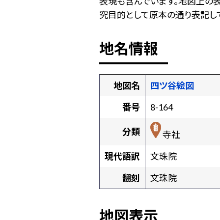
表現も含んでいます。地図上の
究目的として原本の通り表記して
地名情報
地図名
四ツ谷絵図
番号
8-164
分類
寺社
現代語訳
文珠院
翻刻
文珠院
地図表示