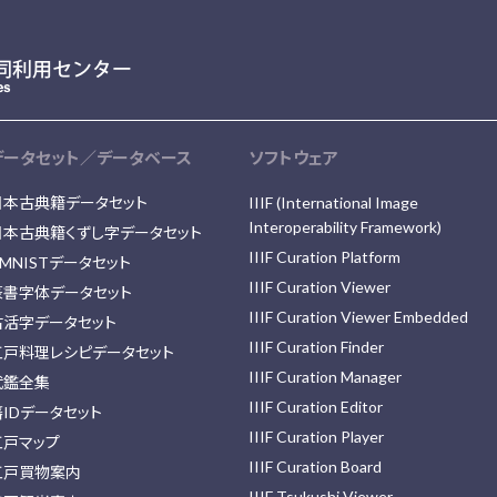
データセット／データベース
ソフトウェア
日本古典籍データセット
IIIF (International Image
Interoperability Framework)
日本古典籍くずし字データセット
IIIF Curation Platform
MNISTデータセット
IIIF Curation Viewer
篆書字体データセット
IIIF Curation Viewer Embedded
古活字データセット
IIIF Curation Finder
江戸料理レシピデータセット
IIIF Curation Manager
武鑑全集
IIIF Curation Editor
藩IDデータセット
IIIF Curation Player
江戸マップ
IIIF Curation Board
江戸買物案内
IIIF Tsukushi Viewer