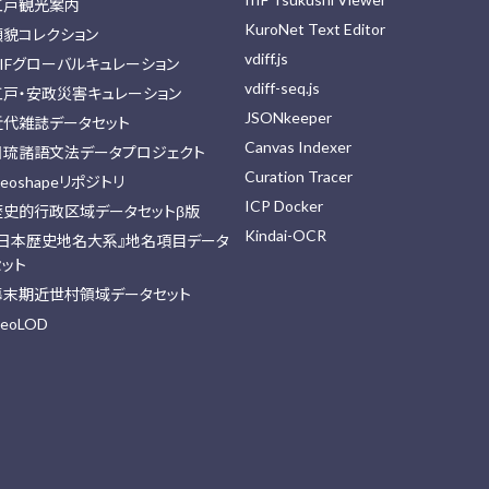
江戸観光案内
KuroNet Text Editor
顔貌コレクション
vdiff.js
IIFグローバルキュレーション
vdiff-seq.js
江戸・安政災害キュレーション
JSONkeeper
近代雑誌データセット
Canvas Indexer
日琉諸語文法データプロジェクト
Curation Tracer
eoshapeリポジトリ
ICP Docker
歴史的行政区域データセットβ版
Kindai-OCR
『日本歴史地名大系』地名項目データ
セット
幕末期近世村領域データセット
eoLOD