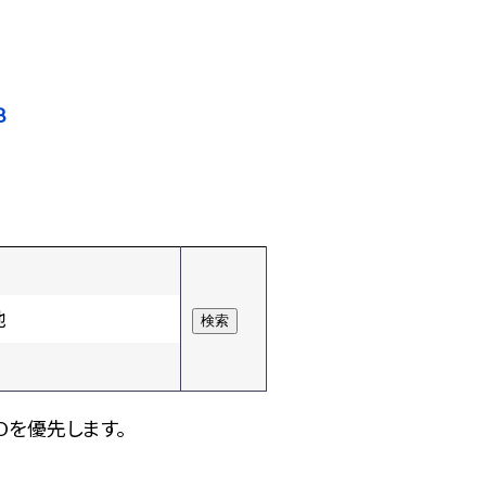
8
他
Dを優先します。