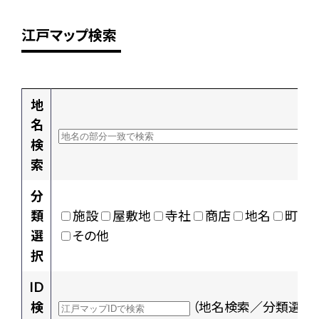
江戸マップ検索
地
名
検
索
分
類
施設
屋敷地
寺社
商店
地名
町村
選
その他
択
ID
検
（地名検索／分類選択