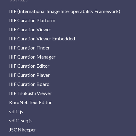
IIIF (International Image Interoperability Framework)
IIIF Curation Platform
IIIF Curation Viewer
IIIF Curation Viewer Embedded
IIIF Curation Finder
IIIF Curation Manager
IIIF Curation Editor
IIIF Curation Player
IIIF Curation Board
IIIF Tsukushi Viewer
KuroNet Text Editor
vdiff.js
vdiff-seq.js
JSONkeeper