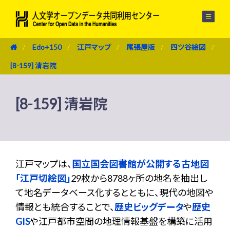
メニュー
Edo+150
江戸マップ
尾張屋版
四ツ谷絵図
[8-159] 清岩院
[8-159] 清岩院
江戸マップは、
国立国会図書館が公開する古地図
「江戸切絵図」
29枚から8788ヶ所の地名を抽出し
て地名データベース化するとともに、現代の地図や
情報とも統合することで、
歴史ビッグデータ
や
歴史
GIS
や江戸都市空間の地理情報基盤を構築に活用