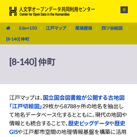
メニュー
Edo+150
江戸マップ
尾張屋版
四ツ谷絵図
[8-140] 仲町
[8-140] 仲町
江戸マップは、
国立国会図書館が公開する古地図
「江戸切絵図」
29枚から8788ヶ所の地名を抽出し
て地名データベース化するとともに、現代の地図や
情報とも統合することで、
歴史ビッグデータ
や
歴史
GIS
や江戸都市空間の地理情報基盤を構築に活用