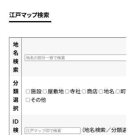
江戸マップ検索
地
名
検
索
分
類
施設
屋敷地
寺社
商店
地名
町村
選
その他
択
ID
検
（地名検索／分類選択