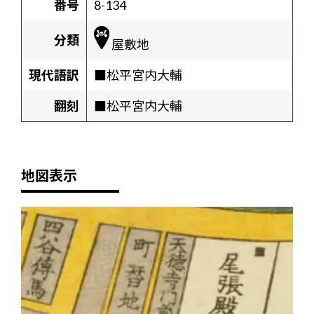
番号
8-134
分類
屋敷地
現代語訳
■松平宮内大輔
翻刻
■松平宮内大輔
地図表示
+
-