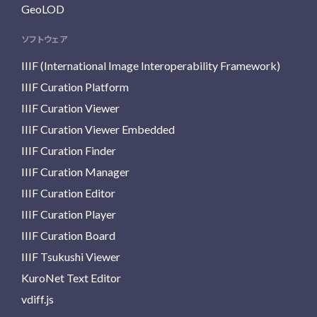
GeoLOD
ソフトウェア
IIIF (International Image Interoperability Framework)
IIIF Curation Platform
IIIF Curation Viewer
IIIF Curation Viewer Embedded
IIIF Curation Finder
IIIF Curation Manager
IIIF Curation Editor
IIIF Curation Player
IIIF Curation Board
IIIF Tsukushi Viewer
KuroNet Text Editor
vdiff.js