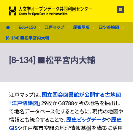
メニュー
Edo+150
江戸マップ
尾張屋版
四ツ谷絵図
[8-134] ■松平宮内大輔
[8-134] ■松平宮内大輔
江戸マップは、
国立国会図書館が公開する古地図
「江戸切絵図」
29枚から8788ヶ所の地名を抽出し
て地名データベース化するとともに、現代の地図や
情報とも統合することで、
歴史ビッグデータ
や
歴史
GIS
や江戸都市空間の地理情報基盤を構築に活用