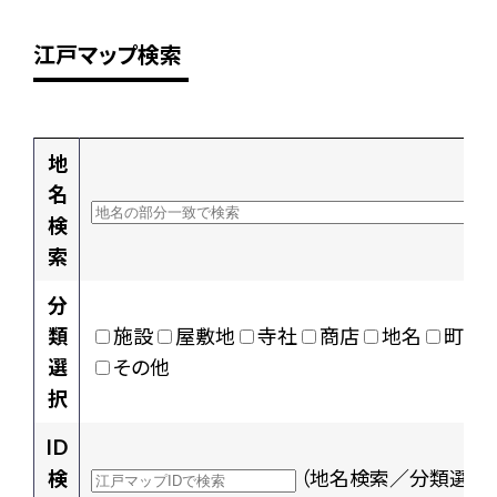
江戸マップ検索
地
名
検
索
分
類
施設
屋敷地
寺社
商店
地名
町村
選
その他
択
ID
検
（地名検索／分類選択