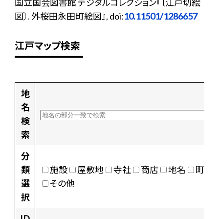
国立国会図書館 デジタルコレクション『〔江戸切絵
図〕. 外桜田永田町絵図』, doi:
10.11501/1286657
江戸マップ検索
地
名
検
索
分
類
施設
屋敷地
寺社
商店
地名
町村
選
その他
択
ID