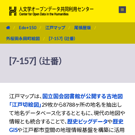
メニュー
Edo+150
江戸マップ
尾張屋版
外桜田永田町絵図
[7-157] （辻番）
[7-157] （辻番）
江戸マップは、
国立国会図書館が公開する古地図
「江戸切絵図」
29枚から8788ヶ所の地名を抽出し
て地名データベース化するとともに、現代の地図や
情報とも統合することで、
歴史ビッグデータ
や
歴史
GIS
や江戸都市空間の地理情報基盤を構築に活用