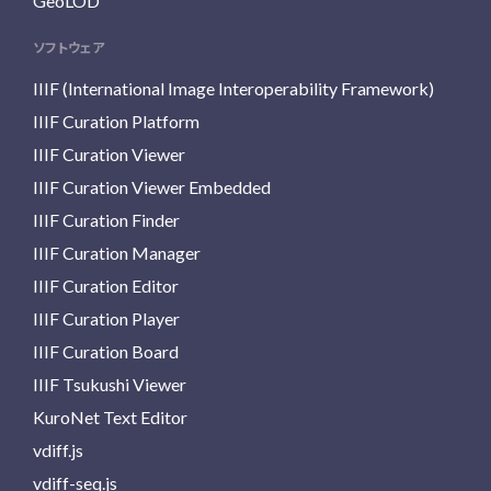
GeoLOD
ソフトウェア
IIIF (International Image Interoperability Framework)
IIIF Curation Platform
IIIF Curation Viewer
IIIF Curation Viewer Embedded
IIIF Curation Finder
IIIF Curation Manager
IIIF Curation Editor
IIIF Curation Player
IIIF Curation Board
IIIF Tsukushi Viewer
KuroNet Text Editor
vdiff.js
vdiff-seq.js