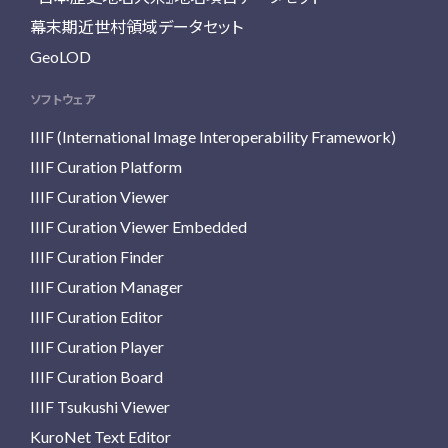
幕末期近世村領域データセット
GeoLOD
ソフトウェア
IIIF (International Image Interoperability Framework)
IIIF Curation Platform
IIIF Curation Viewer
IIIF Curation Viewer Embedded
IIIF Curation Finder
IIIF Curation Manager
IIIF Curation Editor
IIIF Curation Player
IIIF Curation Board
IIIF Tsukushi Viewer
KuroNet Text Editor