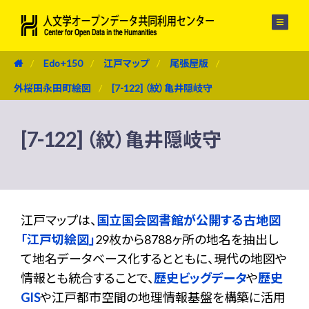
メニュー
Edo+150
江戸マップ
尾張屋版
外桜田永田町絵図
[7-122] （紋）亀井隠岐守
[7-122] （紋）亀井隠岐守
江戸マップは、
国立国会図書館が公開する古地図
「江戸切絵図」
29枚から8788ヶ所の地名を抽出し
て地名データベース化するとともに、現代の地図や
情報とも統合することで、
歴史ビッグデータ
や
歴史
GIS
や江戸都市空間の地理情報基盤を構築に活用