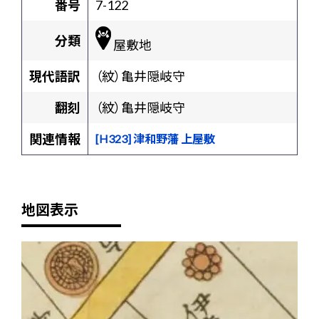
番号
7-122
分類
屋敷地
現代語訳
（紋）亀井隠岐守
翻刻
（紋）亀井隠岐守
関連情報
[H323] 津和野藩 上屋敷
地図表示
+
-