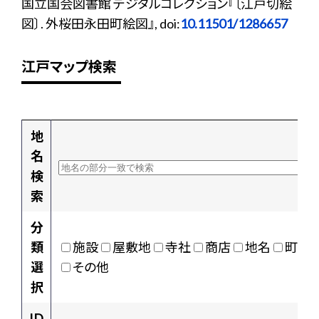
国立国会図書館 デジタルコレクション『〔江戸切絵
図〕. 外桜田永田町絵図』, doi:
10.11501/1286657
江戸マップ検索
地
名
検
索
分
類
施設
屋敷地
寺社
商店
地名
町村
選
その他
択
ID