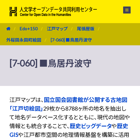
メニュー
Edo+150
江戸マップ
尾張屋版
外桜田永田町絵図
[7-060] ■鳥居丹波守
[7-060] ■鳥居丹波守
江戸マップは、
国立国会図書館が公開する古地図
「江戸切絵図」
29枚から8788ヶ所の地名を抽出し
て地名データベース化するとともに、現代の地図や
情報とも統合することで、
歴史ビッグデータ
や
歴史
GIS
や江戸都市空間の地理情報基盤を構築に活用