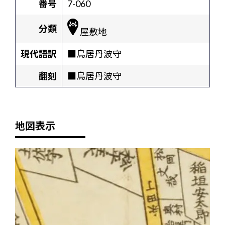
番号
7-060
分類
屋敷地
現代語訳
■鳥居丹波守
翻刻
■鳥居丹波守
地図表示
+
-