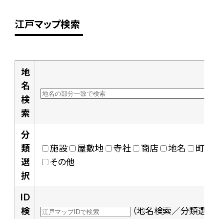
江戸マップ検索
地
名
検
索
分
類
施設
屋敷地
寺社
商店
地名
町村
選
その他
択
ID
検
（地名検索／分類選択