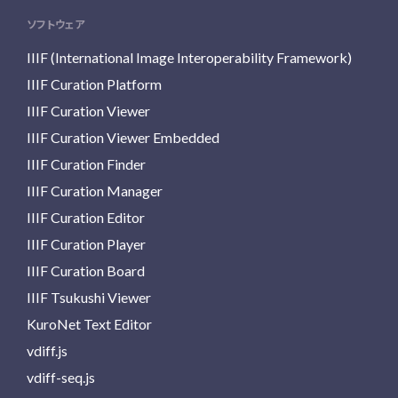
ソフトウェア
IIIF (International Image Interoperability Framework)
IIIF Curation Platform
IIIF Curation Viewer
IIIF Curation Viewer Embedded
IIIF Curation Finder
IIIF Curation Manager
IIIF Curation Editor
IIIF Curation Player
IIIF Curation Board
IIIF Tsukushi Viewer
KuroNet Text Editor
vdiff.js
vdiff-seq.js