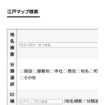
江戸マップ検索
地
名
検
索
分
類
施設
屋敷地
寺社
商店
地名
町村
選
その他
択
ID
検
（地名検索／分類選択