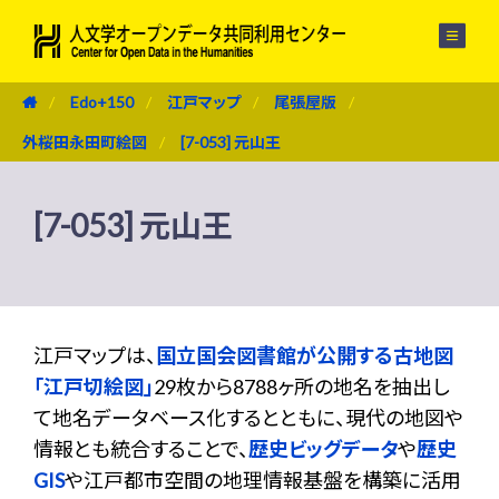
メニュー
Edo+150
江戸マップ
尾張屋版
外桜田永田町絵図
[7-053] 元山王
[7-053] 元山王
江戸マップは、
国立国会図書館が公開する古地図
「江戸切絵図」
29枚から8788ヶ所の地名を抽出し
て地名データベース化するとともに、現代の地図や
情報とも統合することで、
歴史ビッグデータ
や
歴史
GIS
や江戸都市空間の地理情報基盤を構築に活用