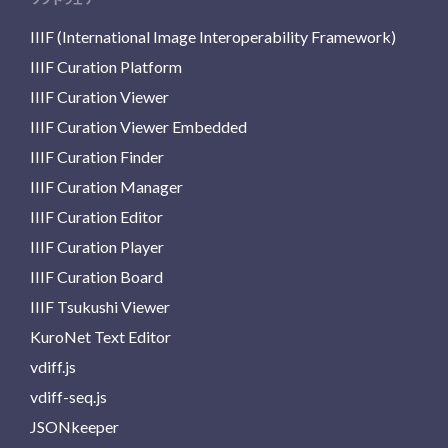
IIIF (International Image Interoperability Framework)
IIIF Curation Platform
IIIF Curation Viewer
IIIF Curation Viewer Embedded
IIIF Curation Finder
IIIF Curation Manager
IIIF Curation Editor
IIIF Curation Player
IIIF Curation Board
IIIF Tsukushi Viewer
KuroNet Text Editor
vdiff.js
vdiff-seq.js
JSONkeeper