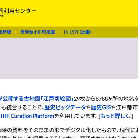
張屋版
駿河台小川町絵図
[6-159] （辻番）
が公開する古地図「江戸切絵図」
29枚から8788ヶ所の地
も統合することで、
歴史ビッグデータ
や
歴史GIS
や江戸都市
は
IIIF Curation Platform
を利用しています。 [
もっと詳しく
..]
当時の資料をそのままの形でデジタル化したもので、現代に