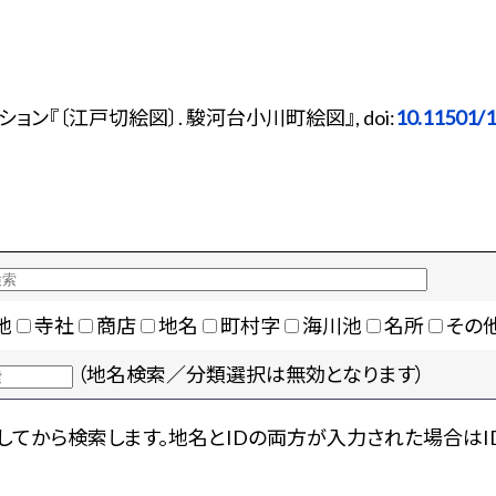
ン『〔江戸切絵図〕. 駿河台小川町絵図』, doi:
10.11501/
地
寺社
商店
地名
町村字
海川池
名所
その
（地名検索／分類選択は無効となります）
てから検索します。地名とIDの両方が入力された場合はI