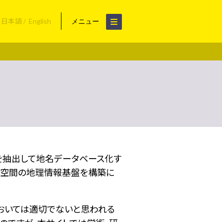
日本語
English
メニュー
名を抽出して地名データベース化す
空間の地理情報基盤を構築に
おいては適切でないと思われる