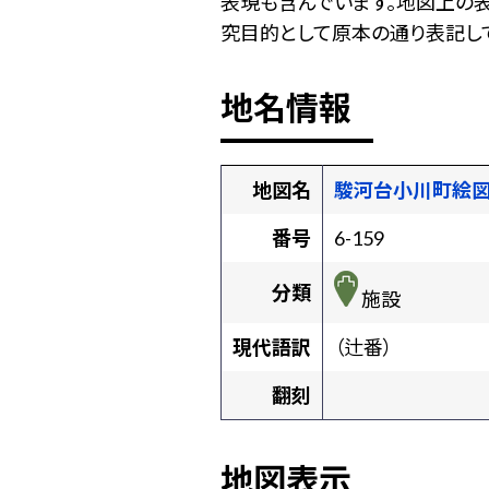
表現も含んでいます。地図上の
究目的として原本の通り表記して
地名情報
地図名
駿河台小川町絵
番号
6-159
分類
施設
現代語訳
（辻番）
翻刻
地図表示