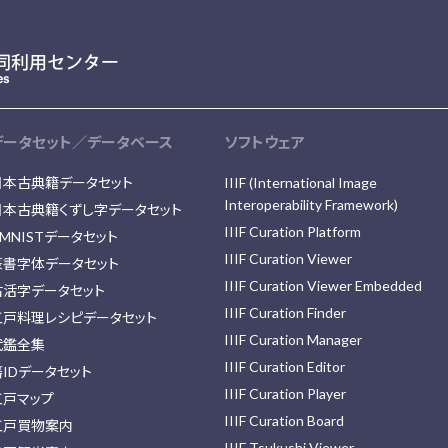
データセット／データベース
ソフトウェア
日本古典籍データセット
IIIF (International Image
Interoperability Framework)
日本古典籍くずし字データセット
IIIF Curation Platform
MNISTデータセット
IIIF Curation Viewer
篆書字体データセット
IIIF Curation Viewer Embedded
古活字データセット
IIIF Curation Finder
江戸料理レシピデータセット
IIIF Curation Manager
武鑑全集
IIIF Curation Editor
藩IDデータセット
IIIF Curation Player
江戸マップ
IIIF Curation Board
江戸買物案内
IIIF Tsukushi Viewer