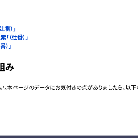
」
辻番）」
検索「（辻番）」
番）」
組み
い。本ページのデータにお気付きの点がありましたら、以