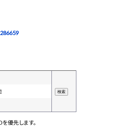
1286659
他
Dを優先します。