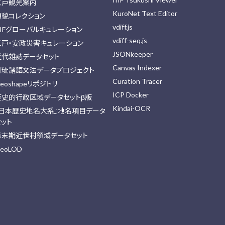
江戸観光案内
KuroNet Text Editor
顔貌コレクション
vdiff.js
IIFグローバルキュレーション
vdiff-seq.js
江戸・安政災害キュレーション
JSONkeeper
近代雑誌データセット
Canvas Indexer
日琉諸語文法データプロジェクト
Curation Tracer
eoshapeリポジトリ
ICP Docker
歴史的行政区域データセットβ版
Kindai-OCR
『日本歴史地名大系』地名項目データ
セット
幕末期近世村領域データセット
eoLOD