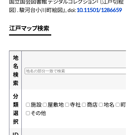
国立国会図書館 デジタルコレクション『〔江戸切絵
図〕. 駿河台小川町絵図』, doi:
10.11501/1286659
江戸マップ検索
地
名
検
索
分
類
施設
屋敷地
寺社
商店
地名
町村
選
その他
択
ID