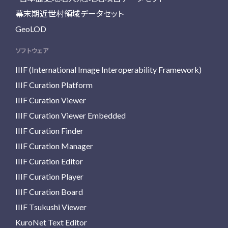
幕末期近世村領域データセット
GeoLOD
ソフトウェア
IIIF (International Image Interoperability Framework)
IIIF Curation Platform
IIIF Curation Viewer
IIIF Curation Viewer Embedded
IIIF Curation Finder
IIIF Curation Manager
IIIF Curation Editor
IIIF Curation Player
IIIF Curation Board
IIIF Tsukushi Viewer
KuroNet Text Editor