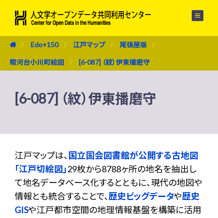
メニュー
Edo+150
江戸マップ
尾張屋版
駿河台小川町絵図
[6-087] （紋）伊東播磨守
[6-087] （紋）伊東播磨守
江戸マップは、
国立国会図書館が公開する古地図
「江戸切絵図」
29枚から8788ヶ所の地名を抽出し
て地名データベース化するとともに、現代の地図や
情報とも統合することで、
歴史ビッグデータ
や
歴史
GIS
や江戸都市空間の地理情報基盤を構築に活用