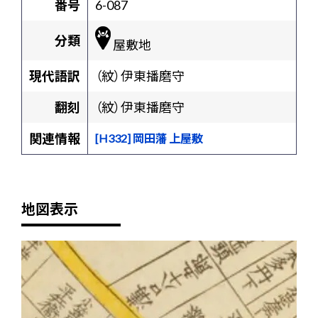
番号
6-087
分類
屋敷地
現代語訳
（紋）伊東播磨守
翻刻
（紋）伊東播磨守
関連情報
[H332] 岡田藩 上屋敷
地図表示
+
-