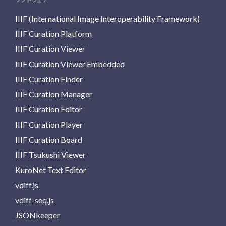
IIIF (International Image Interoperability Framework)
IIIF Curation Platform
IIIF Curation Viewer
IIIF Curation Viewer Embedded
IIIF Curation Finder
IIIF Curation Manager
IIIF Curation Editor
IIIF Curation Player
IIIF Curation Board
IIIF Tsukushi Viewer
KuroNet Text Editor
vdiff.js
vdiff-seq.js
JSONkeeper