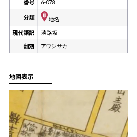
番号
6-078
分類
地名
現代語訳
淡路坂
翻刻
アワジサカ
地図表示
+
-