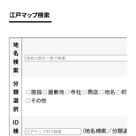
江戸マップ検索
地
名
検
索
分
類
施設
屋敷地
寺社
商店
地名
町村
選
その他
択
ID
検
（地名検索／分類選択