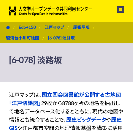
メニュー
Edo+150
江戸マップ
尾張屋版
駿河台小川町絵図
[6-078] 淡路坂
[6-078] 淡路坂
江戸マップは、
国立国会図書館が公開する古地図
「江戸切絵図」
29枚から8788ヶ所の地名を抽出し
て地名データベース化するとともに、現代の地図や
情報とも統合することで、
歴史ビッグデータ
や
歴史
GIS
や江戸都市空間の地理情報基盤を構築に活用