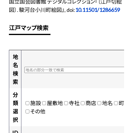
国立国会図書館 デジタルコレクション『〔江戸切絵
図〕. 駿河台小川町絵図』, doi:
10.11501/1286659
江戸マップ検索
地
名
検
索
分
類
施設
屋敷地
寺社
商店
地名
町村
選
その他
択
ID