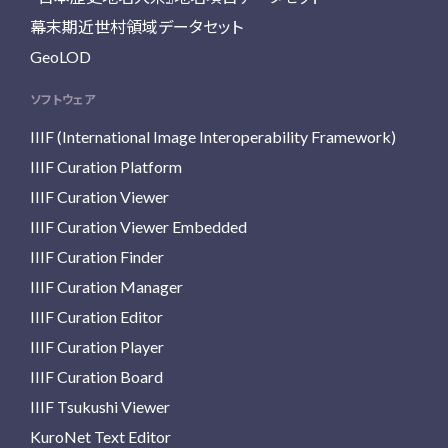
幕末期近世村領域データセット
GeoLOD
ソフトウェア
IIIF (International Image Interoperability Framework)
IIIF Curation Platform
IIIF Curation Viewer
IIIF Curation Viewer Embedded
IIIF Curation Finder
IIIF Curation Manager
IIIF Curation Editor
IIIF Curation Player
IIIF Curation Board
IIIF Tsukushi Viewer
KuroNet Text Editor