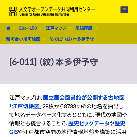
メニュー
Edo+150
江戸マップ
尾張屋版
駿河台小川町絵図
[6-011] （紋）本多伊予守
[6-011] （紋）本多伊予守
江戸マップは、
国立国会図書館が公開する古地図
「江戸切絵図」
29枚から8788ヶ所の地名を抽出し
て地名データベース化するとともに、現代の地図や
情報とも統合することで、
歴史ビッグデータ
や
歴史
GIS
や江戸都市空間の地理情報基盤を構築に活用