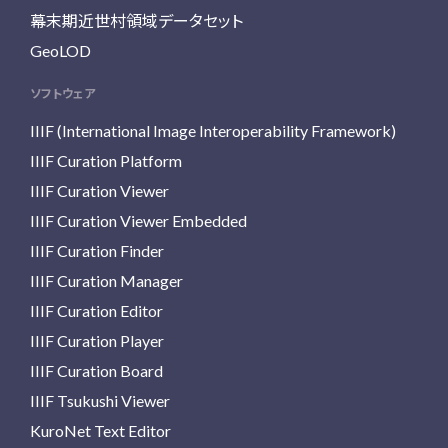
幕末期近世村領域データセット
GeoLOD
ソフトウェア
IIIF (International Image Interoperability Framework)
IIIF Curation Platform
IIIF Curation Viewer
IIIF Curation Viewer Embedded
IIIF Curation Finder
IIIF Curation Manager
IIIF Curation Editor
IIIF Curation Player
IIIF Curation Board
IIIF Tsukushi Viewer
KuroNet Text Editor