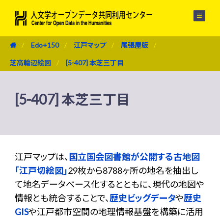
メニュー
Edo+150
江戸マップ
尾張屋版
芝高輪辺絵図
[5-407] 本芝三丁目
[5-407] 本芝三丁目
江戸マップは、
国立国会図書館が公開する古地図
「江戸切絵図」
29枚から8788ヶ所の地名を抽出し
て地名データベース化するとともに、現代の地図や
情報とも統合することで、
歴史ビッグデータ
や
歴史
GIS
や江戸都市空間の地理情報基盤を構築に活用