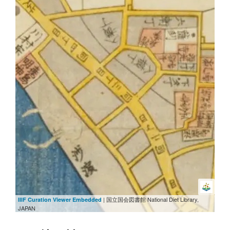
| 国立国会図書館 National Diet Library,
IIIF Curation Viewer Embedded
JAPAN