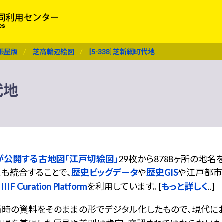
張屋版
芝高輪辺絵図
[5-338] 芝新網町代地
代地
が公開する古地図「江戸切絵図」
29枚から8788ヶ所の地
も統合することで、
歴史ビッグデータ
や
歴史GIS
や江戸都市
は
IIIF Curation Platform
を利用しています。 [
もっと詳しく
..]
当時の資料をそのままの形でデジタル化したもので、現代に