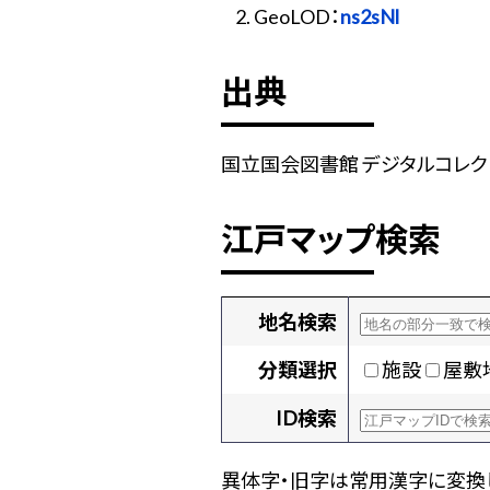
GeoLOD：
ns2sNl
出典
国立国会図書館 デジタルコレクショ
江戸マップ検索
地名検索
分類選択
施設
屋敷
ID検索
異体字・旧字は常用漢字に変換し