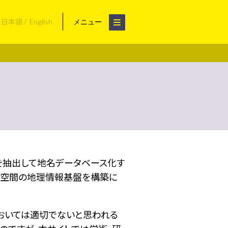
日本語
English
メニュー
名を抽出して地名データベース化す
空間の地理情報基盤を構築に
おいては適切でないと思われる