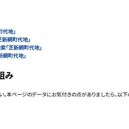
町代地」
芝新網町代地」
名検索「芝新網町代地」
芝新網町代地」
組み
い。本ページのデータにお気付きの点がありましたら、以