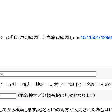
ン『〔江戸切絵図〕. 芝高輪辺絵図』, doi:
10.11501/1286
地
寺社
商店
地名
町村字
海川池
名所
その
（地名検索／分類選択は無効となります）
てから検索します。地名とIDの両方が入力された場合はI