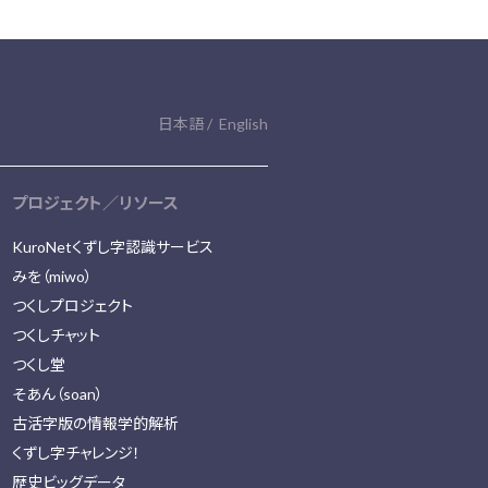
日本語
English
プロジェクト／リソース
KuroNetくずし字認識サービス
みを（miwo）
つくしプロジェクト
つくしチャット
つくし堂
そあん（soan）
古活字版の情報学的解析
くずし字チャレンジ！
歴史ビッグデータ