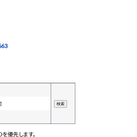
663
他
Dを優先します。