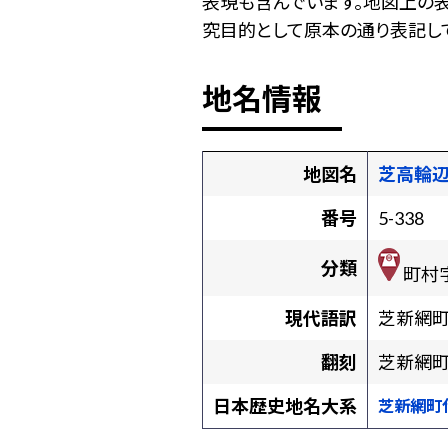
表現も含んでいます。地図上の
究目的として原本の通り表記して
地名情報
地図名
芝高輪
番号
5-338
分類
町村
現代語訳
芝新網
翻刻
芝新網
日本歴史地名大系
芝新網町代地