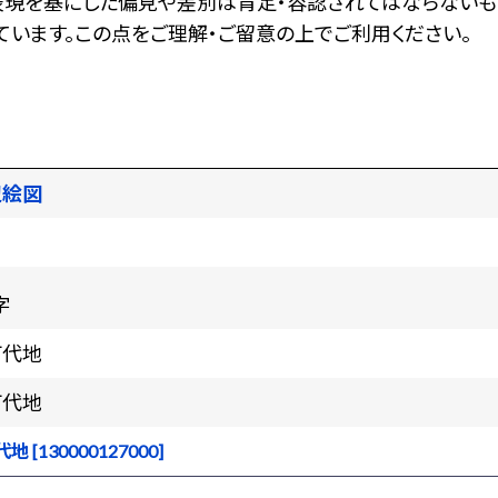
表現を基にした偏見や差別は肯定・容認されてはならないも
います。この点をご理解・ご留意の上でご利用ください。
辺絵図
字
町代地
町代地
 [130000127000]