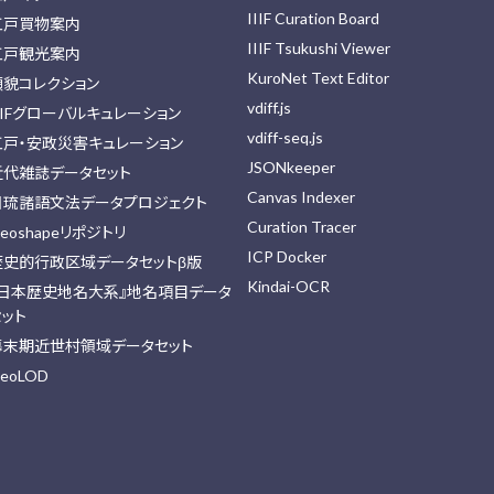
IIIF Curation Board
江戸買物案内
IIIF Tsukushi Viewer
江戸観光案内
KuroNet Text Editor
顔貌コレクション
vdiff.js
IIFグローバルキュレーション
vdiff-seq.js
江戸・安政災害キュレーション
JSONkeeper
近代雑誌データセット
Canvas Indexer
日琉諸語文法データプロジェクト
Curation Tracer
eoshapeリポジトリ
ICP Docker
歴史的行政区域データセットβ版
Kindai-OCR
『日本歴史地名大系』地名項目データ
セット
幕末期近世村領域データセット
eoLOD