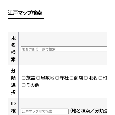
江戸マップ検索
地
名
検
索
分
類
施設
屋敷地
寺社
商店
地名
町村
選
その他
択
ID
検
（地名検索／分類選択