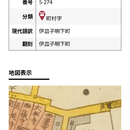
番号
5-274
分類
町村字
現代語訳
伊皿子明下町
翻刻
伊皿子明下町
地図表示
+
-