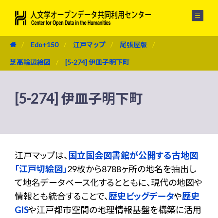
メニュー
Edo+150
江戸マップ
尾張屋版
芝高輪辺絵図
[5-274] 伊皿子明下町
[5-274] 伊皿子明下町
江戸マップは、
国立国会図書館が公開する古地図
「江戸切絵図」
29枚から8788ヶ所の地名を抽出し
て地名データベース化するとともに、現代の地図や
情報とも統合することで、
歴史ビッグデータ
や
歴史
GIS
や江戸都市空間の地理情報基盤を構築に活用