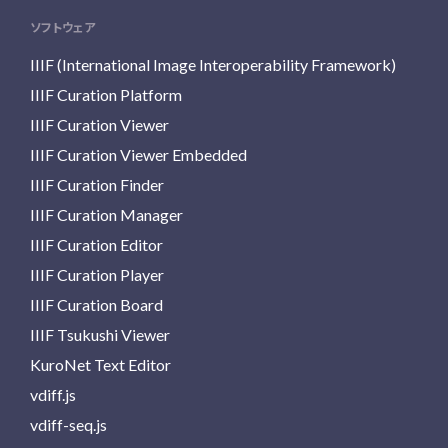
ソフトウェア
IIIF (International Image Interoperability Framework)
IIIF Curation Platform
IIIF Curation Viewer
IIIF Curation Viewer Embedded
IIIF Curation Finder
IIIF Curation Manager
IIIF Curation Editor
IIIF Curation Player
IIIF Curation Board
IIIF Tsukushi Viewer
KuroNet Text Editor
vdiff.js
vdiff-seq.js