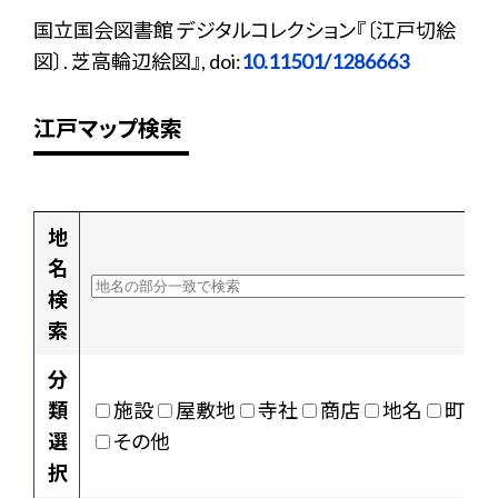
国立国会図書館 デジタルコレクション『〔江戸切絵
図〕. 芝高輪辺絵図』, doi:
10.11501/1286663
江戸マップ検索
地
名
検
索
分
類
施設
屋敷地
寺社
商店
地名
町村
選
その他
択