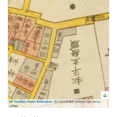
| 国立国会図書館 National Diet Library,
IIIF Curation Viewer Embedded
JAPAN