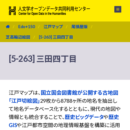
メニュー
Edo+150
江戸マップ
尾張屋版
芝高輪辺絵図
[5-263] 三田四丁目
[5-263] 三田四丁目
江戸マップは、
国立国会図書館が公開する古地図
「江戸切絵図」
29枚から8788ヶ所の地名を抽出し
て地名データベース化するとともに、現代の地図や
情報とも統合することで、
歴史ビッグデータ
や
歴史
GIS
や江戸都市空間の地理情報基盤を構築に活用