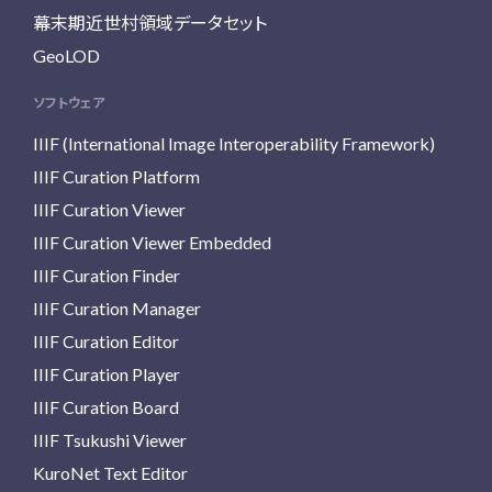
幕末期近世村領域データセット
GeoLOD
ソフトウェア
IIIF (International Image Interoperability Framework)
IIIF Curation Platform
IIIF Curation Viewer
IIIF Curation Viewer Embedded
IIIF Curation Finder
IIIF Curation Manager
IIIF Curation Editor
IIIF Curation Player
IIIF Curation Board
IIIF Tsukushi Viewer
KuroNet Text Editor