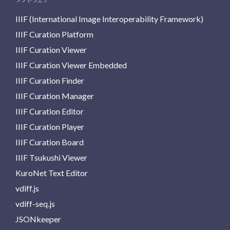
IIIF (International Image Interoperability Framework)
IIIF Curation Platform
IIIF Curation Viewer
IIIF Curation Viewer Embedded
IIIF Curation Finder
IIIF Curation Manager
IIIF Curation Editor
IIIF Curation Player
IIIF Curation Board
IIIF Tsukushi Viewer
KuroNet Text Editor
vdiff.js
vdiff-seq.js
JSONkeeper