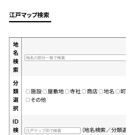
江戸マップ検索
地
名
検
索
分
類
施設
屋敷地
寺社
商店
地名
町村
選
その他
択
ID
検
（地名検索／分類選択