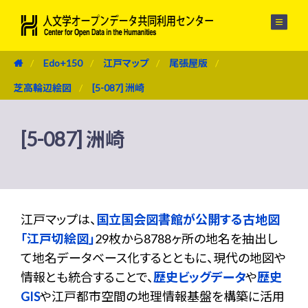
メニュー
Edo+150
江戸マップ
尾張屋版
芝高輪辺絵図
[5-087] 洲崎
[5-087] 洲崎
江戸マップは、
国立国会図書館が公開する古地図
「江戸切絵図」
29枚から8788ヶ所の地名を抽出し
て地名データベース化するとともに、現代の地図や
情報とも統合することで、
歴史ビッグデータ
や
歴史
GIS
や江戸都市空間の地理情報基盤を構築に活用