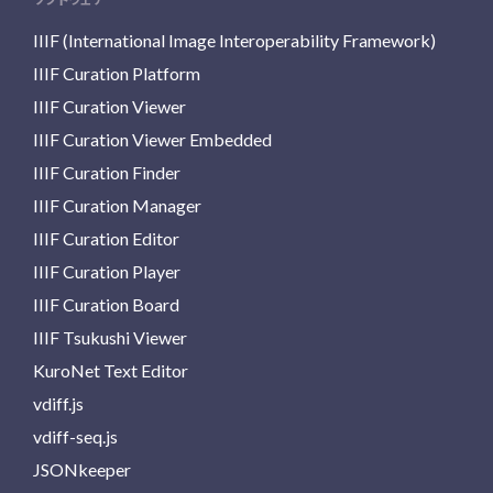
IIIF (International Image Interoperability Framework)
IIIF Curation Platform
IIIF Curation Viewer
IIIF Curation Viewer Embedded
IIIF Curation Finder
IIIF Curation Manager
IIIF Curation Editor
IIIF Curation Player
IIIF Curation Board
IIIF Tsukushi Viewer
KuroNet Text Editor
vdiff.js
vdiff-seq.js
JSONkeeper