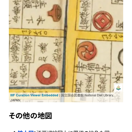
| 国立国会図書館 National Diet Library,
IIIF Curation Viewer Embedded
JAPAN
その他の地図