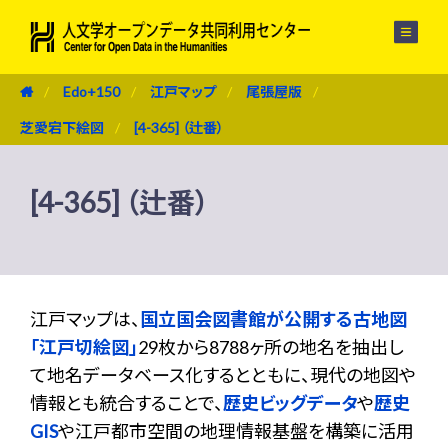
メニュー
Edo+150
江戸マップ
尾張屋版
芝愛宕下絵図
[4-365] （辻番）
[4-365] （辻番）
江戸マップは、
国立国会図書館が公開する古地図
「江戸切絵図」
29枚から8788ヶ所の地名を抽出し
て地名データベース化するとともに、現代の地図や
情報とも統合することで、
歴史ビッグデータ
や
歴史
GIS
や江戸都市空間の地理情報基盤を構築に活用