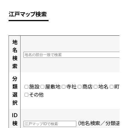
江戸マップ検索
地
名
検
索
分
類
施設
屋敷地
寺社
商店
地名
町村
選
その他
択
ID
検
（地名検索／分類選択