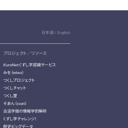
日本語
English
プロジェクト／リソース
KuroNetくずし字認識サービス
みを（miwo）
つくしプロジェクト
つくしチャット
つくし堂
そあん（soan）
古活字版の情報学的解析
くずし字チャレンジ！
歴史ビッグデータ