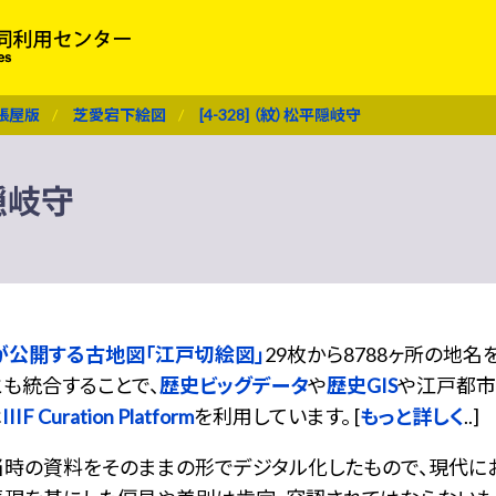
張屋版
芝愛宕下絵図
[4-328] （紋）松平隠岐守
平隠岐守
が公開する古地図「江戸切絵図」
29枚から8788ヶ所の地
も統合することで、
歴史ビッグデータ
や
歴史GIS
や江戸都市
は
IIIF Curation Platform
を利用しています。 [
もっと詳しく
..]
当時の資料をそのままの形でデジタル化したもので、現代に