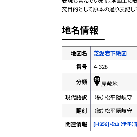
表現も含んでいます。地図上の
究目的として原本の通り表記して
地名情報
地図名
芝愛宕下絵図
番号
4-328
分類
屋敷地
現代語訳
（紋）松平隠岐守
翻刻
（紋）松平隠岐守
関連情報
[H356] 松山（伊予