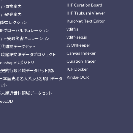
IIIF Curation Board
江戸買物案内
IIIF Tsukushi Viewer
江戸観光案内
KuroNet Text Editor
顔貌コレクション
vdiff.js
IIFグローバルキュレーション
vdiff-seq.js
江戸・安政災害キュレーション
JSONkeeper
近代雑誌データセット
Canvas Indexer
日琉諸語文法データプロジェクト
Curation Tracer
eoshapeリポジトリ
ICP Docker
歴史的行政区域データセットβ版
Kindai-OCR
『日本歴史地名大系』地名項目データ
セット
幕末期近世村領域データセット
eoLOD