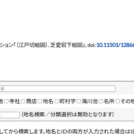
ン『〔江戸切絵図〕. 芝愛宕下絵図』, doi:
10.11501/1286
地
寺社
商店
地名
町村字
海川池
名所
その
（地名検索／分類選択は無効となります）
てから検索します。地名とIDの両方が入力された場合はI