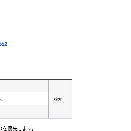
662
他
Dを優先します。