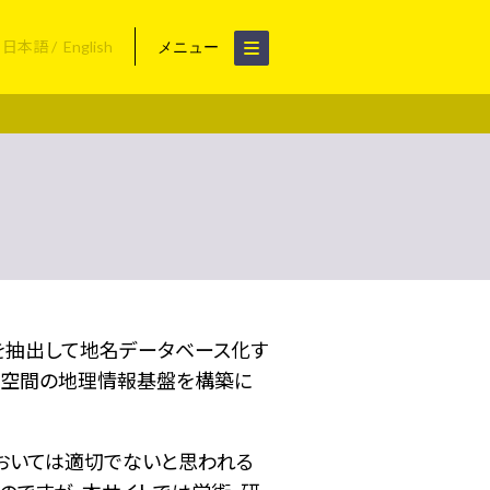
日本語
English
メニュー
名を抽出して地名データベース化す
空間の地理情報基盤を構築に
おいては適切でないと思われる