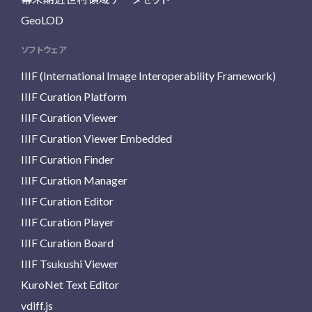
GeoLOD
ソフトウェア
IIIF (International Image Interoperability Framework)
IIIF Curation Platform
IIIF Curation Viewer
IIIF Curation Viewer Embedded
IIIF Curation Finder
IIIF Curation Manager
IIIF Curation Editor
IIIF Curation Player
IIIF Curation Board
IIIF Tsukushi Viewer
KuroNet Text Editor
vdiff.js