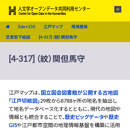
メニュー
Edo+150
江戸マップ
尾張屋版
芝愛宕下絵図
[4-317] （紋）関但馬守
[4-317] （紋）関但馬守
江戸マップは、
国立国会図書館が公開する古地図
「江戸切絵図」
29枚から8788ヶ所の地名を抽出し
て地名データベース化するとともに、現代の地図や
情報とも統合することで、
歴史ビッグデータ
や
歴史
GIS
や江戸都市空間の地理情報基盤を構築に活用