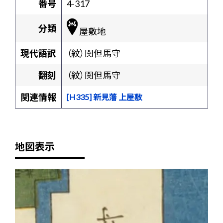
番号
4-317
分類
屋敷地
現代語訳
（紋）関但馬守
翻刻
（紋）関但馬守
関連情報
[H335] 新見藩 上屋敷
地図表示
+
-