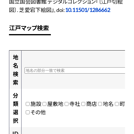
国立国会図書館 デジタルコレクション『〔江戸切絵
図〕. 芝愛宕下絵図』, doi:
10.11501/1286662
江戸マップ検索
地
名
検
索
分
類
施設
屋敷地
寺社
商店
地名
町村
選
その他
択
ID