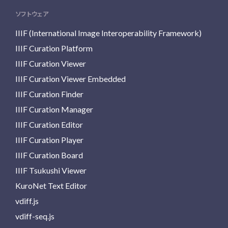
ソフトウェア
IIIF (International Image Interoperability Framework)
IIIF Curation Platform
IIIF Curation Viewer
IIIF Curation Viewer Embedded
IIIF Curation Finder
IIIF Curation Manager
IIIF Curation Editor
IIIF Curation Player
IIIF Curation Board
IIIF Tsukushi Viewer
KuroNet Text Editor
vdiff.js
vdiff-seq.js