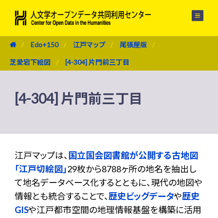
メニュー
Edo+150
江戸マップ
尾張屋版
芝愛宕下絵図
[4-304] 片門前三丁目
[4-304] 片門前三丁目
江戸マップは、
国立国会図書館が公開する古地図
「江戸切絵図」
29枚から8788ヶ所の地名を抽出し
て地名データベース化するとともに、現代の地図や
情報とも統合することで、
歴史ビッグデータ
や
歴史
GIS
や江戸都市空間の地理情報基盤を構築に活用