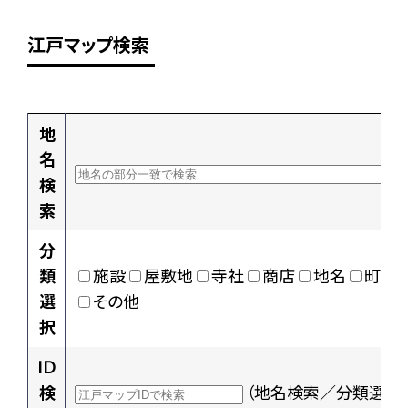
江戸マップ検索
地
名
検
索
分
類
施設
屋敷地
寺社
商店
地名
町村
選
その他
択
ID
検
（地名検索／分類選択