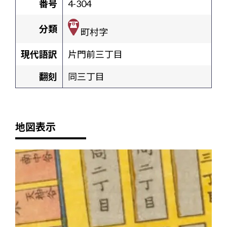
番号
4-304
分類
町村字
現代語訳
片門前三丁目
翻刻
同三丁目
地図表示
+
-