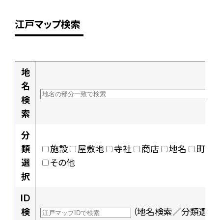
江戸マップ検索
地
名
検
索
分
類
施設
屋敷地
寺社
商店
地名
町村
選
その他
択
ID
検
（地名検索／分類選択