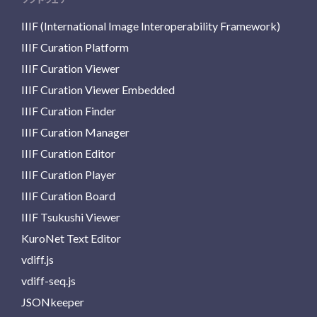
IIIF (International Image Interoperability Framework)
IIIF Curation Platform
IIIF Curation Viewer
IIIF Curation Viewer Embedded
IIIF Curation Finder
IIIF Curation Manager
IIIF Curation Editor
IIIF Curation Player
IIIF Curation Board
IIIF Tsukushi Viewer
KuroNet Text Editor
vdiff.js
vdiff-seq.js
JSONkeeper