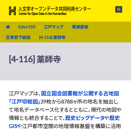
メニュー
Edo+150
江戸マップ
尾張屋版
芝愛宕下絵図
[4-116] 薬師寺
[4-116] 薬師寺
江戸マップは、
国立国会図書館が公開する古地図
「江戸切絵図」
29枚から8788ヶ所の地名を抽出し
て地名データベース化するとともに、現代の地図や
情報とも統合することで、
歴史ビッグデータ
や
歴史
GIS
や江戸都市空間の地理情報基盤を構築に活用