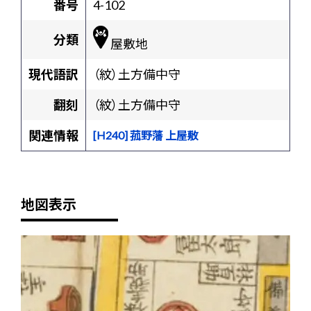
番号
4-102
分類
屋敷地
現代語訳
（紋）土方備中守
翻刻
（紋）土方備中守
関連情報
[H240] 菰野藩 上屋敷
地図表示
+
-