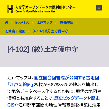
メニュー
Edo+150
江戸マップ
尾張屋版
芝愛宕下絵図
[4-102] （紋）土方備中守
[4-102] （紋）土方備中守
江戸マップは、
国立国会図書館が公開する古地図
「江戸切絵図」
29枚から8788ヶ所の地名を抽出し
て地名データベース化するとともに、現代の地図や
情報とも統合することで、
歴史ビッグデータ
や
歴史
GIS
や江戸都市空間の地理情報基盤を構築に活用