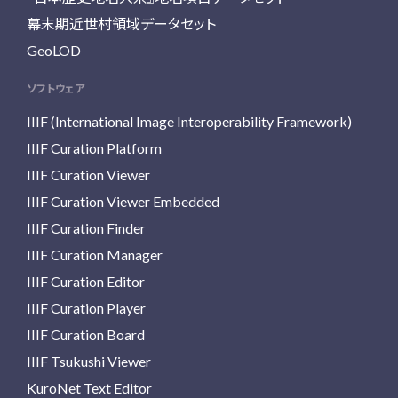
幕末期近世村領域データセット
GeoLOD
ソフトウェア
IIIF (International Image Interoperability Framework)
IIIF Curation Platform
IIIF Curation Viewer
IIIF Curation Viewer Embedded
IIIF Curation Finder
IIIF Curation Manager
IIIF Curation Editor
IIIF Curation Player
IIIF Curation Board
IIIF Tsukushi Viewer
KuroNet Text Editor