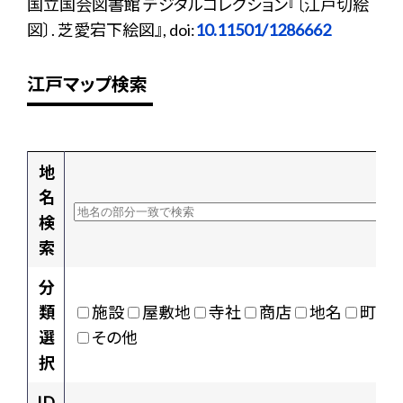
国立国会図書館 デジタルコレクション『〔江戸切絵
図〕. 芝愛宕下絵図』, doi:
10.11501/1286662
江戸マップ検索
地
名
検
索
分
類
施設
屋敷地
寺社
商店
地名
町村
選
その他
択
ID