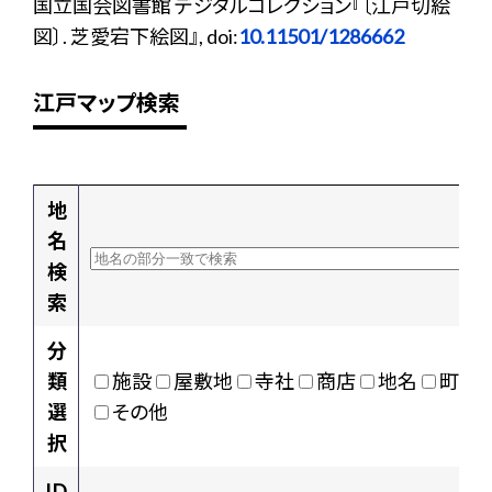
国立国会図書館 デジタルコレクション『〔江戸切絵
図〕. 芝愛宕下絵図』, doi:
10.11501/1286662
江戸マップ検索
地
名
検
索
分
類
施設
屋敷地
寺社
商店
地名
町村
選
その他
択
ID