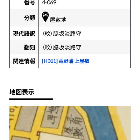
番号
4-069
分類
屋敷地
現代語訳
（紋）脇坂淡路守
翻刻
（紋）脇坂淡路守
関連情報
[H311] 竜野藩 上屋敷
地図表示
+
-