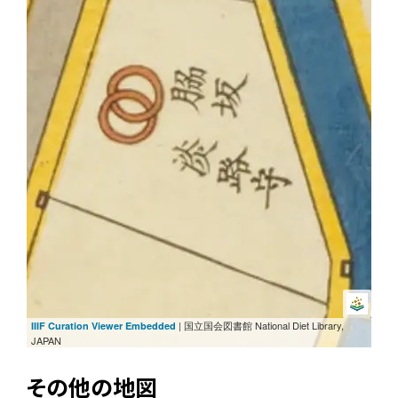
| 国立国会図書館 National Diet Library,
IIIF Curation Viewer Embedded
JAPAN
その他の地図