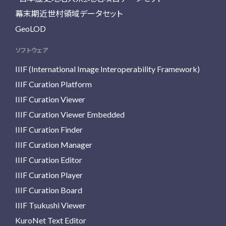
幕末期近世村領域データセット
GeoLOD
ソフトウェア
IIIF (International Image Interoperability Framework)
IIIF Curation Platform
IIIF Curation Viewer
IIIF Curation Viewer Embedded
IIIF Curation Finder
IIIF Curation Manager
IIIF Curation Editor
IIIF Curation Player
IIIF Curation Board
IIIF Tsukushi Viewer
KuroNet Text Editor