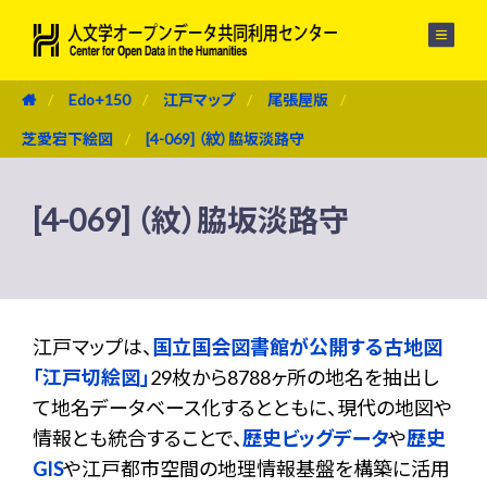
メニュー
Edo+150
江戸マップ
尾張屋版
芝愛宕下絵図
[4-069] （紋）脇坂淡路守
[4-069] （紋）脇坂淡路守
江戸マップは、
国立国会図書館が公開する古地図
「江戸切絵図」
29枚から8788ヶ所の地名を抽出し
て地名データベース化するとともに、現代の地図や
情報とも統合することで、
歴史ビッグデータ
や
歴史
GIS
や江戸都市空間の地理情報基盤を構築に活用