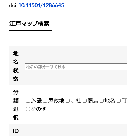
doi:
10.11501/1286645
江戸マップ検索
地
名
検
索
分
類
施設
屋敷地
寺社
商店
地名
町村
選
その他
択
ID