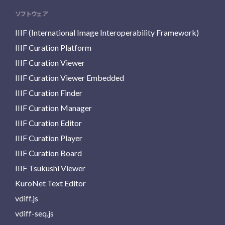
ソフトウェア
IIIF (International Image Interoperability Framework)
IIIF Curation Platform
IIIF Curation Viewer
IIIF Curation Viewer Embedded
IIIF Curation Finder
IIIF Curation Manager
IIIF Curation Editor
IIIF Curation Player
IIIF Curation Board
IIIF Tsukushi Viewer
KuroNet Text Editor
vdiff.js
vdiff-seq.js