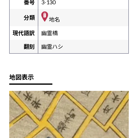
番号
3-130
分類
地名
現代語訳
幽霊橋
翻刻
幽霊ハシ
地図表示
+
-