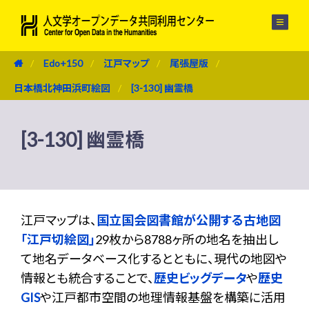
メニュー
Edo+150
江戸マップ
尾張屋版
日本橋北神田浜町絵図
[3-130] 幽霊橋
[3-130] 幽霊橋
江戸マップは、
国立国会図書館が公開する古地図
「江戸切絵図」
29枚から8788ヶ所の地名を抽出し
て地名データベース化するとともに、現代の地図や
情報とも統合することで、
歴史ビッグデータ
や
歴史
GIS
や江戸都市空間の地理情報基盤を構築に活用