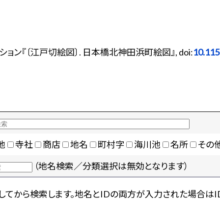
ン『〔江戸切絵図〕. 日本橋北神田浜町絵図』, doi:
10.11
地
寺社
商店
地名
町村字
海川池
名所
その
（地名検索／分類選択は無効となります）
てから検索します。地名とIDの両方が入力された場合はI