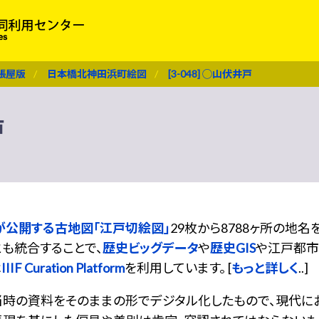
張屋版
日本橋北神田浜町絵図
[3-048] ◯山伏井戸
戸
が公開する古地図「江戸切絵図」
29枚から8788ヶ所の地
も統合することで、
歴史ビッグデータ
や
歴史GIS
や江戸都市
は
IIIF Curation Platform
を利用しています。 [
もっと詳しく
..]
当時の資料をそのままの形でデジタル化したもので、現代に