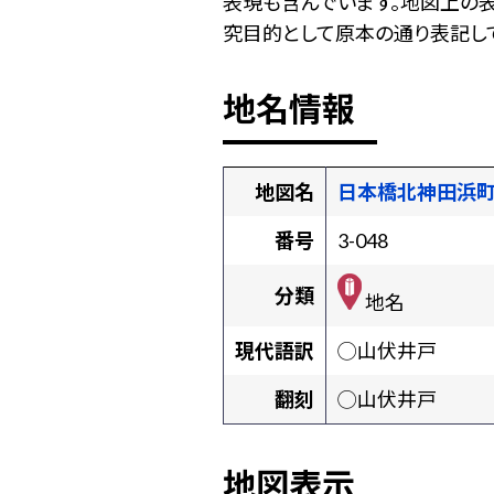
表現も含んでいます。地図上の
究目的として原本の通り表記して
地名情報
地図名
日本橋北神田浜
番号
3-048
分類
地名
現代語訳
◯山伏井戸
翻刻
◯山伏井戸
地図表示