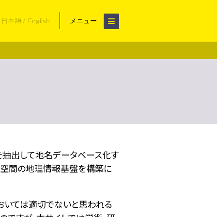
日本語
English
メニュー
名を抽出して地名データベース化す
空間の地理情報基盤を構築に
おいては適切でないと思われる