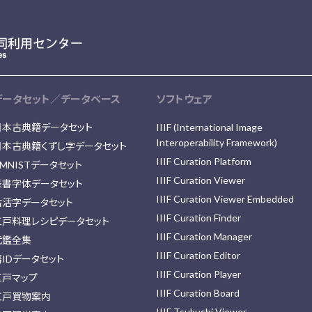
データセット／データベース
ソフトウェア
日本古典籍データセット
IIIF (International Image
Interoperability Framework)
日本古典籍くずし字データセット
IIIF Curation Platform
MNISTデータセット
IIIF Curation Viewer
篆書字体データセット
IIIF Curation Viewer Embedded
古活字データセット
IIIF Curation Finder
江戸料理レシピデータセット
IIIF Curation Manager
武鑑全集
IIIF Curation Editor
藩IDデータセット
IIIF Curation Player
江戸マップ
IIIF Curation Board
江戸買物案内
IIIF Tsukushi Viewer