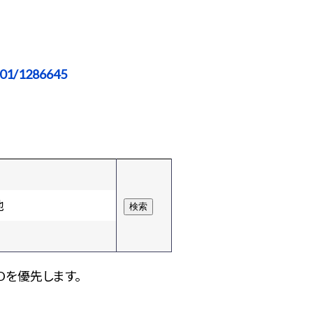
501/1286645
他
Dを優先します。