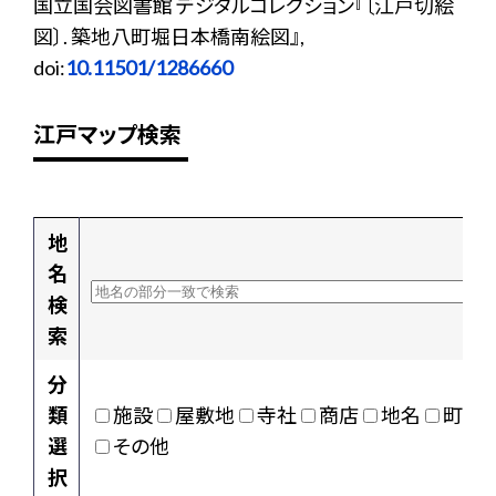
国立国会図書館 デジタルコレクション『〔江戸切絵
図〕. 築地八町堀日本橋南絵図』,
doi:
10.11501/1286660
江戸マップ検索
地
名
検
索
分
類
施設
屋敷地
寺社
商店
地名
町村
選
その他
択