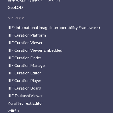
GeoLOD
ソフトウェア
IIIF (International Image Interoperability Framework)
IIIF Curation Platform
IIIF Curation Viewer
IIIF Curation Viewer Embedded
IIIF Curation Finder
IIIF Curation Manager
IIIF Curation Editor
IIIF Curation Player
IIIF Curation Board
IIIF Tsukushi Viewer
KuroNet Text Editor
vdiff.js