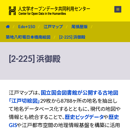
メニュー
Edo+150
江戸マップ
尾張屋版
築地八町堀日本橋南絵図
[2-225] 浜御殿
[2-225] 浜御殿
江戸マップは、
国立国会図書館が公開する古地図
「江戸切絵図」
29枚から8788ヶ所の地名を抽出し
て地名データベース化するとともに、現代の地図や
情報とも統合することで、
歴史ビッグデータ
や
歴史
GIS
や江戸都市空間の地理情報基盤を構築に活用