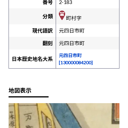
番号
2-183
分類
町村字
現代語訳
元四日市町
翻刻
元四日市町
元四日市町
日本歴史地名大系
[130000084200]
地図表示
+
-