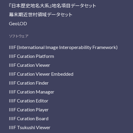
『日本歴史地名大系』地名項目データセット
幕末期近世村領域データセット
GeoLOD
ソフトウェア
IIIF (International Image Interoperability Framework)
IIIF Curation Platform
IIIF Curation Viewer
IIIF Curation Viewer Embedded
IIIF Curation Finder
IIIF Curation Manager
IIIF Curation Editor
IIIF Curation Player
IIIF Curation Board
IIIF Tsukushi Viewer