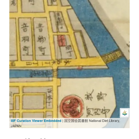
| 国立国会図書館 National Diet Library,
IIIF Curation Viewer Embedded
JAPAN