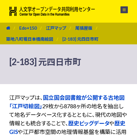
メニュー
Edo+150
江戸マップ
尾張屋版
築地八町堀日本橋南絵図
[2-183] 元四日市町
[2-183] 元四日市町
江戸マップは、
国立国会図書館が公開する古地図
「江戸切絵図」
29枚から8788ヶ所の地名を抽出し
て地名データベース化するとともに、現代の地図や
情報とも統合することで、
歴史ビッグデータ
や
歴史
GIS
や江戸都市空間の地理情報基盤を構築に活用