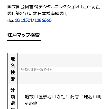
国立国会図書館 デジタルコレクション『〔江戸切絵
図〕. 築地八町堀日本橋南絵図』,
doi:
10.11501/1286660
江戸マップ検索
地
名
検
索
分
類
施設
屋敷地
寺社
商店
地名
町村
選
その他