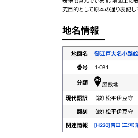
表現も含んでいます。地図上の
究目的として原本の通り表記して
地名情報
地図名
御江戸大名小路
番号
1-081
分類
屋敷地
現代語訳
（紋）松平伊豆守
翻刻
（紋）松平伊豆守
関連情報
[H220] 吉田（三河