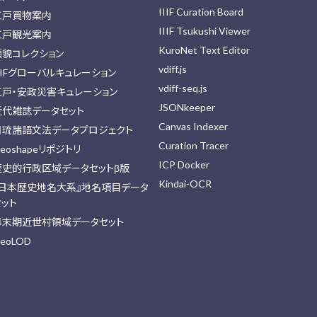
IIIF Curation Board
江戸買物案内
IIIF Tsukushi Viewer
江戸観光案内
KuroNet Text Editor
顔貌コレクション
vdiff.js
IIFグローバルキュレーション
vdiff-seq.js
江戸・安政災害キュレーション
JSONkeeper
近代雑誌データセット
Canvas Indexer
日琉諸語文法データプロジェクト
Curation Tracer
eoshapeリポジトリ
ICP Docker
歴史的行政区域データセットβ版
Kindai-OCR
『日本歴史地名大系』地名項目データ
セット
幕末期近世村領域データセット
eoLOD