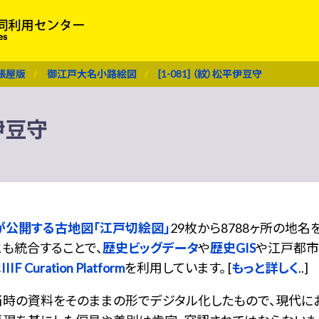
張屋版
御江戸大名小路絵図
[1-081] （紋）松平伊豆守
平伊豆守
が公開する古地図「江戸切絵図」
29枚から8788ヶ所の地
も統合することで、
歴史ビッグデータ
や
歴史GIS
や江戸都市
は
IIIF Curation Platform
を利用しています。 [
もっと詳しく
..]
当時の資料をそのままの形でデジタル化したもので、現代に