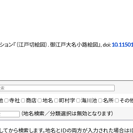
ン『〔江戸切絵図〕. 御江戸大名小路絵図』, doi:
10.1150
地
寺社
商店
地名
町村字
海川池
名所
その
（地名検索／分類選択は無効となります）
てから検索します。地名とIDの両方が入力された場合はI