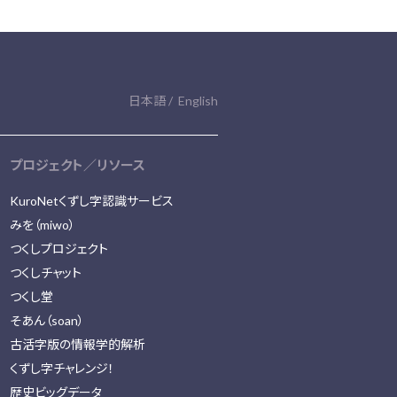
日本語
English
プロジェクト／リソース
KuroNetくずし字認識サービス
みを（miwo）
つくしプロジェクト
つくしチャット
つくし堂
そあん（soan）
古活字版の情報学的解析
くずし字チャレンジ！
歴史ビッグデータ