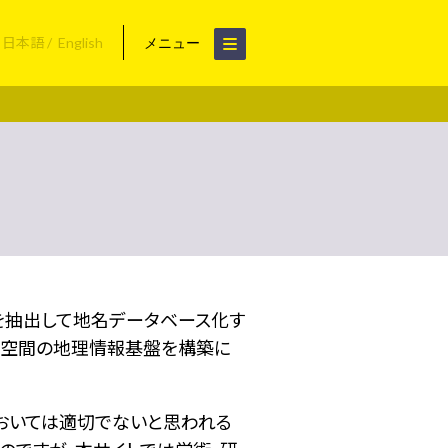
日本語
English
メニュー
名を抽出して地名データベース化す
空間の地理情報基盤を構築に
おいては適切でないと思われる