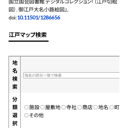
国立国会図書館 デジタルコレクション『〔江戸切絵
図〕. 御江戸大名小路絵図』,
doi:
10.11501/1286656
江戸マップ検索
地
名
検
索
分
類
施設
屋敷地
寺社
商店
地名
町村
選
その他
択