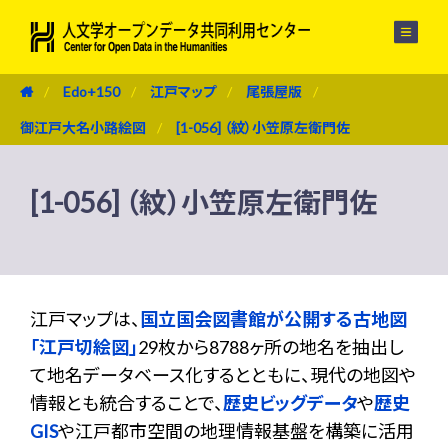
メニュー
Edo+150
江戸マップ
尾張屋版
御江戸大名小路絵図
[1-056] （紋）小笠原左衛門佐
[1-056] （紋）小笠原左衛門佐
江戸マップは、
国立国会図書館が公開する古地図
「江戸切絵図」
29枚から8788ヶ所の地名を抽出し
て地名データベース化するとともに、現代の地図や
情報とも統合することで、
歴史ビッグデータ
や
歴史
GIS
や江戸都市空間の地理情報基盤を構築に活用