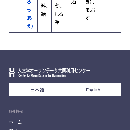
ろ
酒
き）、
料、
葵、
う
まぶ
飴
しる
あ
す
飴
え）
日本語
English
各種情報
ホーム