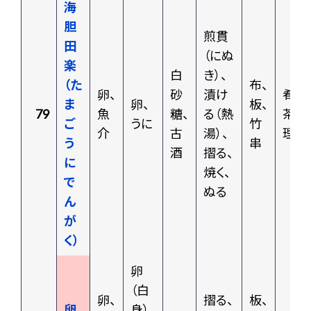
海
胆
煎貫
田
（にぬ
楽
白
き）、
（た
布、
卵、
砂
漬け
肴、
ま
卵、
板、
79
魚
糖、
る（熱
茶料
ご
うに
竹
介
古
湯）、
理
う
串
酒
摺る、
に
焼く、
で
ぬる
ん
が
く）
卵
（白
卵、
摺る、
板、
卵
身）、