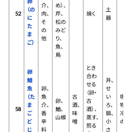
卵
介、
め）、
（の
土
52
肉、
芹、
焼く
に
器
そ
松の
た
の
みど
ま
他
り、
ご）
魚、
鳥
とき
卵
合わ
鰌
丼、
せる
魚
卵、
せ
（卵・
（た
魚
古
い
吸
卵、
古
ま
介、
酒、
ろ、
物、
58
鰌、
酒）、
ご
香
味
鍋、
冷え
山椒
蒸す、
ど
辛
噌
小
の薬
煎る
じ
料
さ