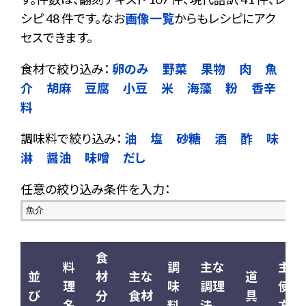
シピ 48 件です。なお
画像一覧
からもレシピにアク
セスできます。
食材で絞り込み：
卵のみ
野菜
果物
肉
魚
介
胡麻
豆腐
小豆
米
海藻
粉
香辛
料
調味料で絞り込み：
油
塩
砂糖
酒
酢
味
淋
醤油
味噌
だし
任意の絞り込み条件を入力：
食
料
調
主な
主な
並
材
主な
道
理
味
調理
使い
び
分
食材
具
名
料
法
方