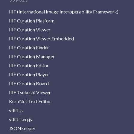
ソフトウェア
IIIF (International Image Interoperability Framework)
IIIF Curation Platform
IIIF Curation Viewer
IIIF Curation Viewer Embedded
IIIF Curation Finder
IIIF Curation Manager
IIIF Curation Editor
IIIF Curation Player
IIIF Curation Board
IIIF Tsukushi Viewer
KuroNet Text Editor
vdiff.js
vdiff-seq.js
JSONkeeper