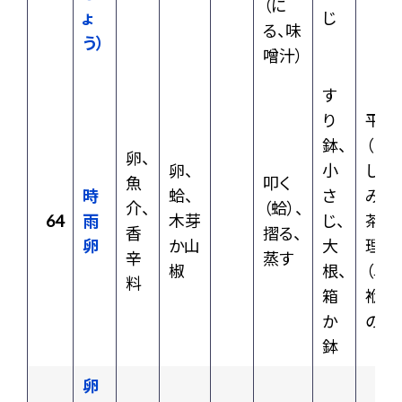
（に
ょ
じ
る、味
う）
噌汁）
す
り
平皿
鉢、
（さ
卵、
卵、
小
しこ
魚
叩く
時
蛤、
さ
み）、
介、
（蛤）、
64
雨
木芽
じ、
茶料
香
摺る、
卵
か山
大
理
辛
蒸す
椒
根、
（卓
料
箱
袱も
か
の）
鉢
卵