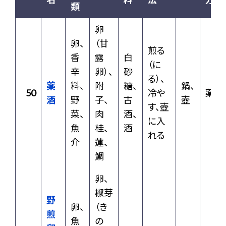
類
卵
卵、
（甘
煎る
香
露
白
（に
辛
卵）、
砂
る）、
薬
料、
附
糖、
鍋、
50
冷や
薬種
酒
野
子、
古
壺
す、壺
菜、
肉
酒、
に入
魚
桂、
酒
れる
介
蓮、
鯛
卵、
椒芽
野
卵、
（き
煎
魚
の