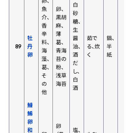
卵、
白
魚
卵、
砂
介、
黒胡
糖、
香
麻、
生
辛
薄
牡
醤
茹で
鍋、
料、
葛、
89
丹
油、
る、炊
半
海
青海
卵
酒
く
紙
藻、
苔の
だ
葛、
粉、
し、
そ
浅草
白
の
海苔
酒
他
鰊
鯑
卵
卵
和
塩、