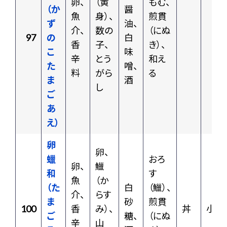
卵、
（黄
もむ、
（か
醤
魚
身）、
煎貫
ず
油、
介、
数の
（にぬ
97
の
白
香
子、
き）、
こ
味
辛
とう
和え
た
噌、
料
がら
る
ま
酒
し
ご
あ
え）
卵
卵、
蠟
おろ
卵、
鱲
和
す
魚
（か
（た
白
（鱲）、
介、
らす
ま
砂
煎貫
100
香
み）、
丼
小皿
ご
糖、
（にぬ
辛
山