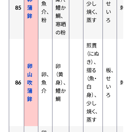
魚
少し
せ
85
蒲
鱧か
刺身
介、
焼く、
い
鉾
鯛、
粉
蒸す
ろ
寒晒
の粉
煎貫
（にぬ
き）、
卵
卵
摺る
板、
山
卵、
（黄
（魚・
せ
86
吹
魚
身）、
刺身
白
い
蒲
介
鱧か
身）、
ろ
鉾
鯛
少し
焼く、
蒸す