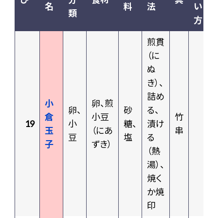
名
料
法
い
類
方
煎貫
（に
ぬ
き）、
詰め
小
卵、煎
卵、
砂
る、
倉
小豆
竹
19
小
糖、
漬け
玉
（にあ
串
豆
塩
る
子
ずき）
（熱
湯）、
焼く
か焼
印