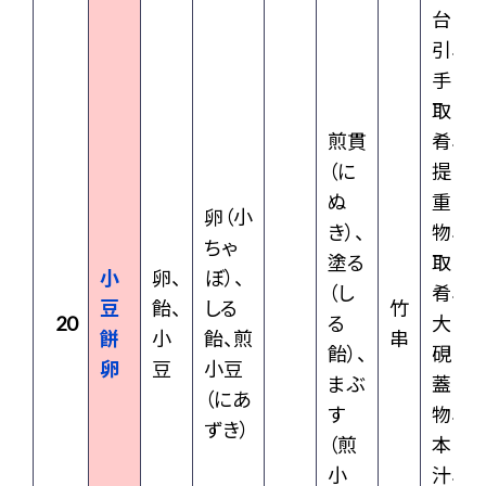
台
引、
手
取
煎貫
肴、
（に
提
ぬ
重
卵（小
き）、
物、
ちゃ
塗る
取
小
卵、
ぼ）、
（し
肴、
豆
飴、
しる
竹
20
る
大
餅
小
飴、煎
串
飴）、
硯
卵
豆
小豆
まぶ
蓋
（にあ
す
物、
ずき）
（煎
本
小
汁、