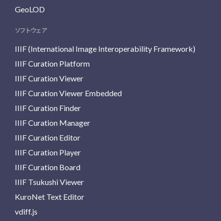
GeoLOD
ソフトウェア
IIIF (International Image Interoperability Framework)
IIIF Curation Platform
IIIF Curation Viewer
IIIF Curation Viewer Embedded
IIIF Curation Finder
IIIF Curation Manager
IIIF Curation Editor
IIIF Curation Player
IIIF Curation Board
IIIF Tsukushi Viewer
KuroNet Text Editor
vdiff.js