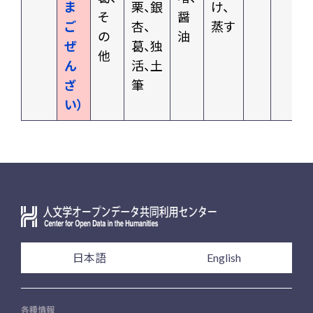
ま
栗、銀
け、
そ
醤
ご
杏、
蒸す
の
油
ぜ
葛、独
他
ん
活、土
ざ
筆
い）
日本語
English
各種情報