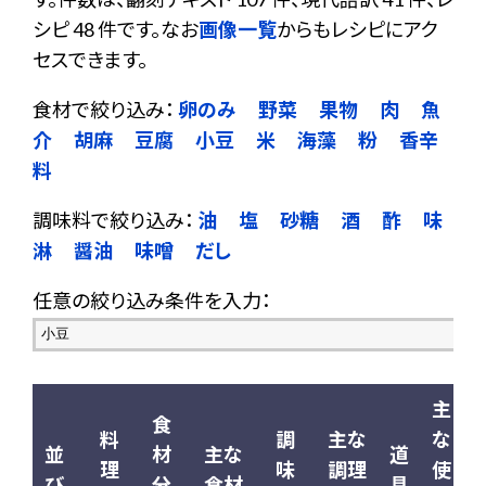
シピ 48 件です。なお
画像一覧
からもレシピにアク
セスできます。
食材で絞り込み：
卵のみ
野菜
果物
肉
魚
介
胡麻
豆腐
小豆
米
海藻
粉
香辛
料
調味料で絞り込み：
油
塩
砂糖
酒
酢
味
淋
醤油
味噌
だし
任意の絞り込み条件を入力：
主
食
料
調
主な
な
並
材
主な
道
理
味
調理
使
び
分
食材
具