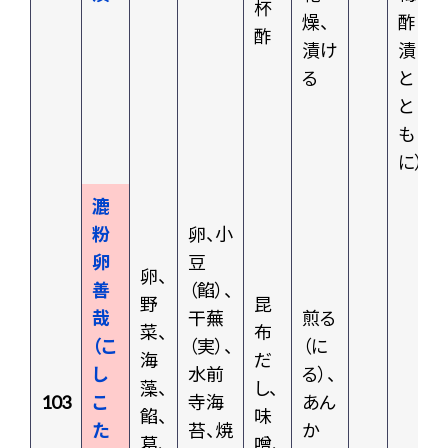
杯
燥、
酢
酢
漬け
漬
る
と
と
も
に）
漉
粉
卵、小
卵
豆
卵、
善
（餡）、
野
昆
哉
干蕪
煎る
菜、
布
（こ
（実）、
（に
海
だ
し
水前
る）、
藻、
し、
103
こ
寺海
あん
餡、
味
た
苔、焼
か
葛、
噌、