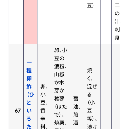
豆）
二
の
汁、
刺
身
卵、小
豆の
一
漉粉、
種
焼
山椒
卵
く、
か木
鮓
卵、
混ぜ
芽か
（ひ
小
る
穂蓼
醤
と
豆、
（小
（ほた
油、
67
い
香
豆
で）、
煎
ろ
辛
等）、
焼栗、
酒
た
料、
漬け