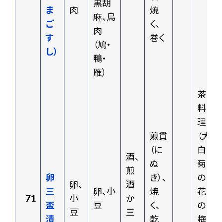
黒胡
ま
肉
焼
麻、鳥
ご
く、
肉
す
巻く
（鳩・
し）
鴨・
雁）
茶
料
理
煎貫
（大
（に
白
酒、
ぬ
菊
煎
卵
き）、
の
卵、
酒
三
卵、小
焼
花
71
小
か
盃
豆
く、
の
豆
三
漬
乾
梅