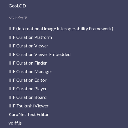
GeoLOD
ソフトウェア
IIIF (International Image Interoperability Framework)
IIIF Curation Platform
IIIF Curation Viewer
IIIF Curation Viewer Embedded
IIIF Curation Finder
IIIF Curation Manager
IIIF Curation Editor
IIIF Curation Player
IIIF Curation Board
IIIF Tsukushi Viewer
KuroNet Text Editor
vdiff.js