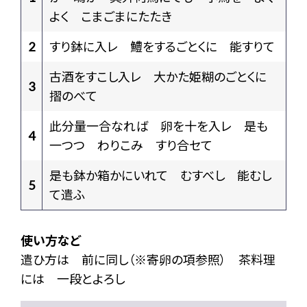
よく こまごまにたたき
2
すり鉢に入レ 鱧をするごとくに 能すりて
古酒をすこし入レ 大かた姫糊のごとくに
3
摺のべて
此分量一合なれば 卵を十を入レ 是も
4
一つつ わりこみ すり合セて
是も鉢か箱かにいれて むすべし 能むし
5
て遣ふ
使い方など
遣ひ方は 前に同し（※寄卵の項参照） 茶料理
には 一段とよろし