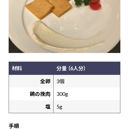
材料
分量 （6人分）
全卵
3個
鶏の挽肉
300g
塩
5g
手順