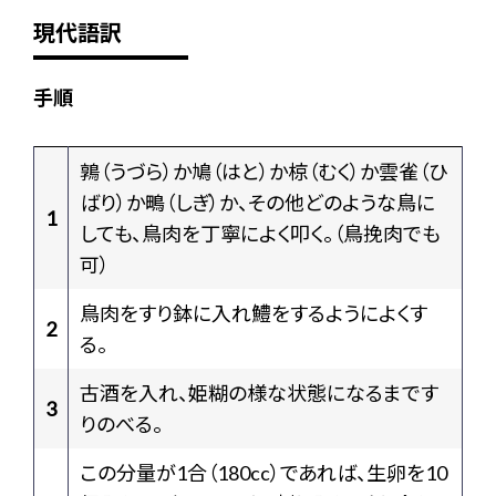
現代語訳
手順
鶉（うづら）か鳩（はと）か椋（むく）か雲雀（ひ
ばり）か鴫（しぎ）か、その他どのような鳥に
1
しても、鳥肉を丁寧によく叩く。（鳥挽肉でも
可）
鳥肉をすり鉢に入れ鱧をするようによくす
2
る。
古酒を入れ、姫糊の様な状態になるまです
3
りのべる。
この分量が1合（180cc）であれば、生卵を10