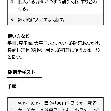
4
個入れる。卵は1つずつ割り入れ、すり合わ
せる。
5
鉢か箱に入れてよく蒸す。
使い方など
平皿、菓子椀、大平皿、のっぺい、茶碗葛あんかけ、
長崎料理物（吸物）、刺身、茶料理に使うのは一段
と良い。
翻刻テキスト
手順
鶉か 鳩か 〓（＊「京」＋「鳥」）か 雲雀
1
か 鴫か 其外何鳥にても 小鳥を よく