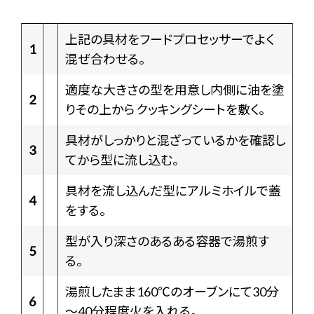
上記の具材をフードプロセッサーでよく
1
混ぜ合わせる。
適度な大きさの型を用意し内側に油を塗
2
りその上から クッキングシートを敷く。
具材がしっかりと混ざっているかを確認し
3
てから型に流し込む。
具材を流し込んだ型にアルミホイルで蓋
4
をする。
型が入り深さのあるある容器で湯煎す
5
る。
湯煎したまま160℃のオーブンにて30分
6
～40分程度火を入れる。