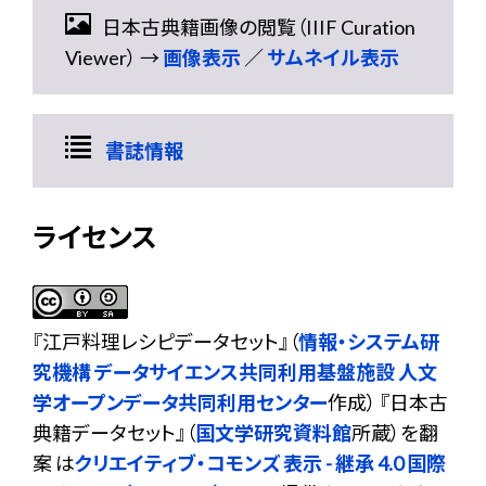
日本古典籍画像の閲覧（IIIF Curation
Viewer） →
画像表示
／
サムネイル表示
書誌情報
ライセンス
『
江戸料理レシピデータセット
』（
情報・システム研
究機構 データサイエンス共同利用基盤施設 人文
学オープンデータ共同利用センター
作成） 『日本古
典籍データセット』（
国文学研究資料館
所蔵）を翻
案 は
クリエイティブ・コモンズ 表示 - 継承 4.0 国際