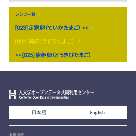
レシピ一覧
[023] 定家卵（ていかたまご） <<
[024] 鶉卵（うずらたまご）
>> [025] 唐秬卵（とうきびたまご）
日本語
English
各種情報