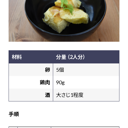
材料
分量 （2人分）
卵
5個
鶏肉
90g
酒
大さじ1程度
手順