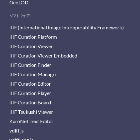
GeoLOD
ソフトウェア
IIIF (International Image Interoperability Framework)
IIIF Curation Platform
IIIF Curation Viewer
IIIF Curation Viewer Embedded
IIIF Curation Finder
IIIF Curation Manager
IIIF Curation Editor
IIIF Curation Player
IIIF Curation Board
IIIF Tsukushi Viewer
KuroNet Text Editor
vdiff.js
vdiff-seq.js