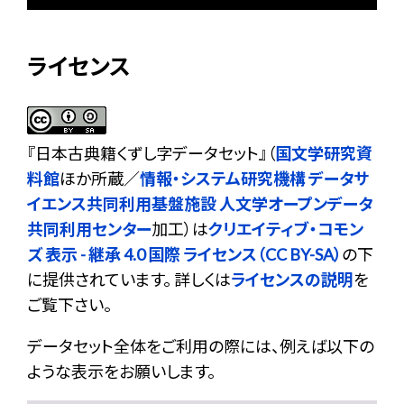
ライセンス
『
日本古典籍くずし字データセット
』（
国文学研究資
料館
ほか所蔵／
情報・システム研究機構 データサ
イエンス共同利用基盤施設 人文学オープンデータ
共同利用センター
加工）は
クリエイティブ・コモン
ズ 表示 - 継承 4.0 国際 ライセンス（CC BY-SA）
の下
に提供されています。 詳しくは
ライセンスの説明
を
ご覧下さい。
データセット全体をご利用の際には、例えば以下の
ような表示をお願いします。