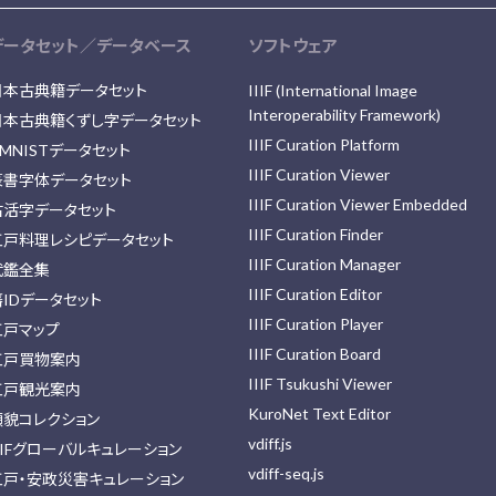
データセット／データベース
ソフトウェア
日本古典籍データセット
IIIF (International Image
Interoperability Framework)
日本古典籍くずし字データセット
IIIF Curation Platform
MNISTデータセット
IIIF Curation Viewer
篆書字体データセット
IIIF Curation Viewer Embedded
古活字データセット
IIIF Curation Finder
江戸料理レシピデータセット
IIIF Curation Manager
武鑑全集
IIIF Curation Editor
藩IDデータセット
IIIF Curation Player
江戸マップ
IIIF Curation Board
江戸買物案内
IIIF Tsukushi Viewer
江戸観光案内
KuroNet Text Editor
顔貌コレクション
vdiff.js
IIFグローバルキュレーション
vdiff-seq.js
江戸・安政災害キュレーション