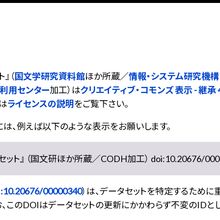
ト
』（
国文学研究資料館
ほか所蔵／
情報・システム研究機構
同利用センター
加工）は
クリエイティブ・コモンズ 表示 - 継承 4.
は
ライセンスの説明
をご覧下さい。
には、例えば以下のような表示をお願いします。
』 （国文研ほか所蔵／CODH加工） doi:10.20676/0000
:10.20676/00000340
）は、データセットを特定するために
、このDOIはデータセットの更新にかかわらず不変のIDと