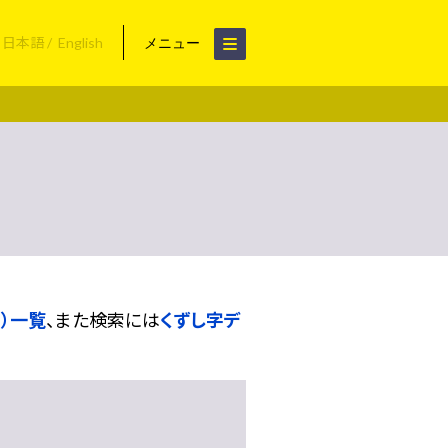
日本語
English
メニュー
）一覧
、また検索には
くずし字デ