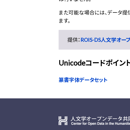
また可能な場合には、データ提供元
ます。
提供：
ROIS-DS人文学オ
Unicodeコードポイン
篆書字体データセット