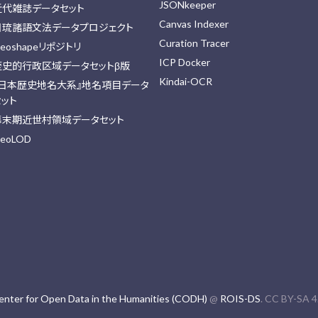
JSONkeeper
近代雑誌データセット
Canvas Indexer
日琉諸語文法データプロジェクト
Curation Tracer
eoshapeリポジトリ
ICP Docker
歴史的行政区域データセットβ版
Kindai-OCR
『日本歴史地名大系』地名項目データ
セット
幕末期近世村領域データセット
eoLOD
enter for Open Data in the Humanities (CODH)
@
ROIS-DS
. CC BY-SA 4.