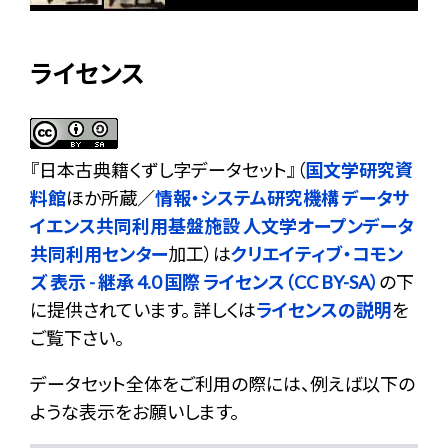
ライセンス
『
日本古典籍くずし字データセット
』（
国文学研究資
料館
ほか所蔵／
情報・システム研究機構 データサ
イエンス共同利用基盤施設 人文学オープンデータ
共同利用センター
加工）は
クリエイティブ・コモン
ズ 表示 - 継承 4.0 国際 ライセンス（CC BY-SA）
の下
に提供されています。 詳しくは
ライセンスの説明
を
ご覧下さい。
データセット全体をご利用の際には、例えば以下の
ような表示をお願いします。