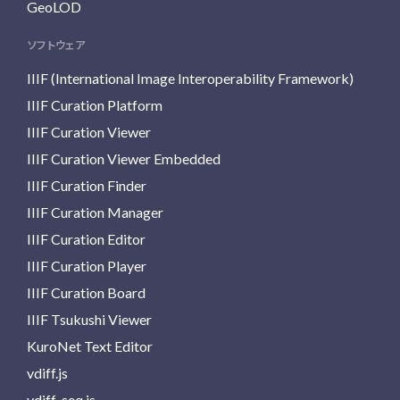
GeoLOD
ソフトウェア
IIIF (International Image Interoperability Framework)
IIIF Curation Platform
IIIF Curation Viewer
IIIF Curation Viewer Embedded
IIIF Curation Finder
IIIF Curation Manager
IIIF Curation Editor
IIIF Curation Player
IIIF Curation Board
IIIF Tsukushi Viewer
KuroNet Text Editor
vdiff.js
vdiff-seq.js