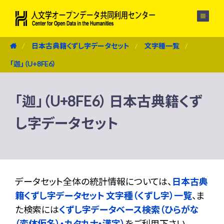
メニュー
日本古典籍くずし字データセット
文字種一覧
「迦」（U+8FE6）
「迦」（U+8FE6） 日本古典籍くず
し字データセット
データセット全体の統計情報については、
日本古典
籍くずし字データセット 文字種（くずし字）一覧
、ま
た検索には
くずし字データベース検索（ひらがな
（変体仮名）・カタカナ・漢字）
をご利用下さい。