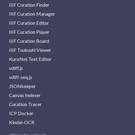
IIIF Curation Finder
IIIF Curation Manager
IIIF Curation Editor
IIIF Curation Player
IIIF Curation Board
IIIF Tsukushi Viewer
KuroNet Text Editor
vdiff.js
vdiff-seq.js
JSONkeeper
Canvas Indexer
Curation Tracer
ICP Docker
Kindai-OCR