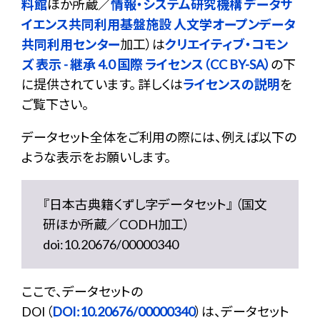
料館
ほか所蔵／
情報・システム研究機構 データサ
イエンス共同利用基盤施設 人文学オープンデータ
共同利用センター
加工）は
クリエイティブ・コモン
ズ 表示 - 継承 4.0 国際 ライセンス（CC BY-SA）
の下
に提供されています。 詳しくは
ライセンスの説明
を
ご覧下さい。
データセット全体をご利用の際には、例えば以下の
ような表示をお願いします。
『日本古典籍くずし字データセット』 （国文
研ほか所蔵／CODH加工）
doi:10.20676/00000340
ここで、データセットの
DOI（
DOI:10.20676/00000340
）は、データセット