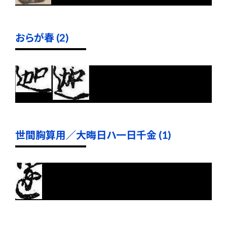
おらが春 (2)
世間胸算用／大晦日ハ一日千金 (1)