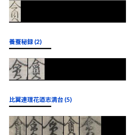
養蚕秘録 (2)
比翼連理花迺志満台 (5)