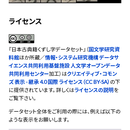
ライセンス
『
日本古典籍くずし字データセット
』（
国文学研究資
料館
ほか所蔵／
情報・システム研究機構 データサ
イエンス共同利用基盤施設 人文学オープンデータ
共同利用センター
加工）は
クリエイティブ・コモン
ズ 表示 - 継承 4.0 国際 ライセンス（CC BY-SA）
の下
に提供されています。 詳しくは
ライセンスの説明
を
ご覧下さい。
データセット全体をご利用の際には、例えば以下の
ような表示をお願いします。