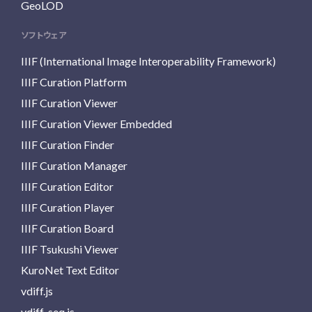
GeoLOD
ソフトウェア
IIIF (International Image Interoperability Framework)
IIIF Curation Platform
IIIF Curation Viewer
IIIF Curation Viewer Embedded
IIIF Curation Finder
IIIF Curation Manager
IIIF Curation Editor
IIIF Curation Player
IIIF Curation Board
IIIF Tsukushi Viewer
KuroNet Text Editor
vdiff.js
vdiff-seq.js